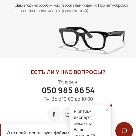
СЕРВЕТКОЮ FASHION
СЕРВЕТКОЮ FASHION
Даю згоду на обробку моїх персональних даних. Про мету обробки
STYLE
STYLE
персональних даних проінформована(ий)
350 грн
350 грн
В КОРЗИНУ
В КОРЗИНУ
ЕСТЬ ЛИ У НАС ВОПРОСЫ?
Телефон:
050 985 86 54
Пн-Вс с 10:00 до 18:00
×
Я оптик-
експерт,
чекаю на
Ваше
Этот сайт использует файлы cookie для удобной
питання🤓