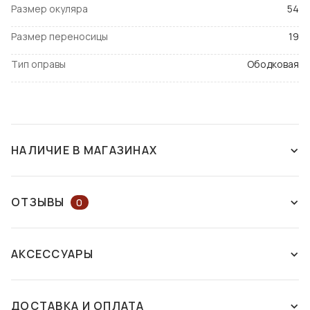
Размер окуляра
54
Размер переносицы
19
Тип оправы
Ободковая
НАЛИЧИЕ В МАГАЗИНАХ
НАЛИЧИЕ В МАГАЗИНАХ
НА КАРТЕ
ОТЗЫВЫ
0
ОСТАВЬТЕ ОТЗЫВ ИЛИ ЗАДАЙТЕ
г. Харьков
АКСЕССУАРЫ
ВОПРОС КОНСУЛЬТАНТУ
пр. Независимости, 17
Университет
Есть в
ДОСТАВКА И ОПЛАТА
наличии