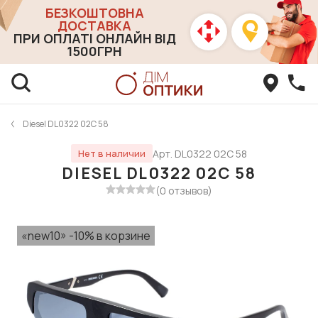
БЕЗКОШТОВНА
ДОСТАВКА
ПРИ ОПЛАТІ ОНЛАЙН ВІД
1500ГРН
Diesel DL0322 02С 58
Арт. DL0322 02С 58
Нет в наличии
DIESEL DL0322 02С 58
(0 отзывов)
«new10» -10% в корзине