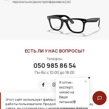
персональних даних проінформована(ий)
В КОРЗИНУ
В КОРЗИНУ
ЕСТЬ ЛИ У НАС ВОПРОСЫ?
Телефон:
050 985 86 54
Пн-Вс с 10:00 до 18:00
×
Я оптик-
експерт,
чекаю на
Ваше
Этот сайт использует файлы cookie для удобной
питання🤓
работы пользователя. Продолжая просмотр страниц
Принимаем к оплате:
сайта, вы соглашаетесь с
использованием файлов