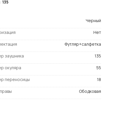
:
135
Черный
ризация
Нет
лектация
Футляр+салфетка
ер заушника
135
ер окуляра
55
ер переносицы
18
оправы
Ободковая