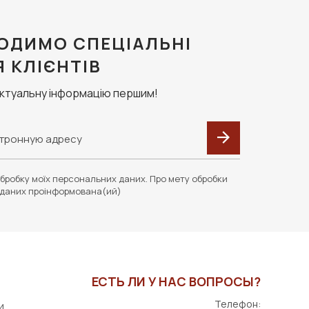
ОДИМО СПЕЦІАЛЬНІ
Я КЛІЄНТІВ
актуальну інформацію першим!
бробку моїх персональних даних. Про мету обробки
даних проінформована(ий)
ЕСТЬ ЛИ У НАС ВОПРОСЫ?
Телефон:
и