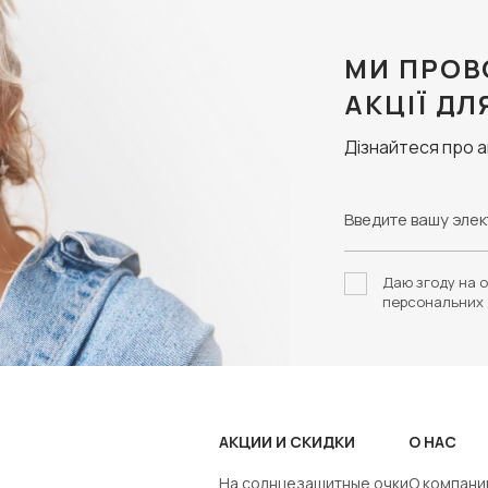
МИ ПРОВ
АКЦІЇ ДЛ
Дізнайтеся про 
Даю згоду на о
персональних 
АКЦИИ И СКИДКИ
О НАС
На солнцезащитные очки
О компани