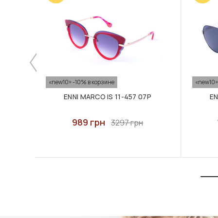
«new10» -10% в корзине
«new10»
ENNI MARCO IS 11-457 07P
EN
989 грн
3297 грн