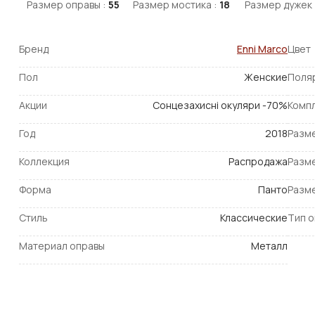
Размер оправы :
55
Размер мостика :
18
Размер дужек 
Бренд
Enni Marco
Цвет
Пол
Женские
Поля
Акции
Сонцезахисні окуляри -70%
Комп
Год
2018
Разм
Коллекция
Распродажа
Разм
Форма
Панто
Разм
Стиль
Классические
Тип 
Материал оправы
Металл