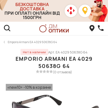
БЕЗКОШТОВНА
ДОСТАВКА
ПРИ ОПЛАТІ ОНЛАЙН ВІД
1500ГРН
Emporio Armani EA 4029 50638G 64
Арт. EA 4029 50638G 64
Нет в наличии
EMPORIO ARMANI EA 4029
50638G 64
(0 отзывов)
«new10» -10% в корзине