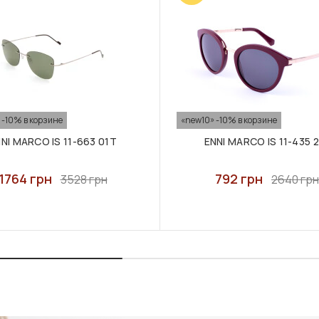
 -10% в корзине
«new10» -10% в корзине
NI MARCO IS 11-663 01T
ENNI MARCO IS 11-435 
1764 грн
792 грн
3528 грн
2640 грн