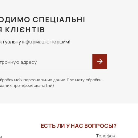
ОДИМО СПЕЦІАЛЬНІ
Я КЛІЄНТІВ
актуальну інформацію першим!
бробку моїх персональних даних. Про мету обробки
даних проінформована(ий)
ЕСТЬ ЛИ У НАС ВОПРОСЫ?
Телефон:
и