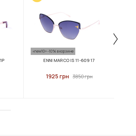
«new10» -10% в корзине
«new10
21P
ENNI MARCO IS 11-609 17
1925 грн
3850 грн