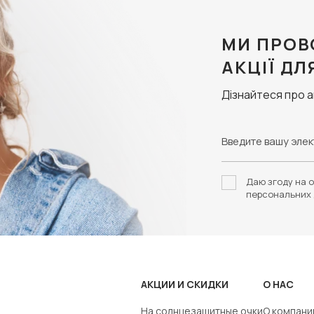
МИ ПРОВ
АКЦІЇ ДЛ
Дізнайтеся про 
Даю згоду на о
персональних 
АКЦИИ И СКИДКИ
О НАС
На солнцезащитные очки
О компани