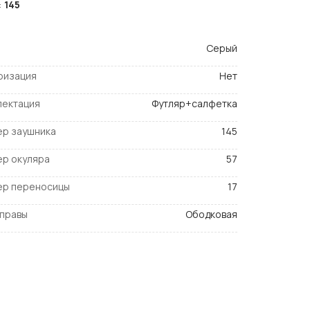
:
145
Серый
ризация
Нет
лектация
Футляр+салфетка
ер заушника
145
ер окуляра
57
ер переносицы
17
оправы
Ободковая