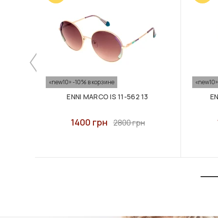
«new10» -10% в корзине
«new10»
ENNI MARCO IS 11-562 13
EN
1400 грн
2800 грн