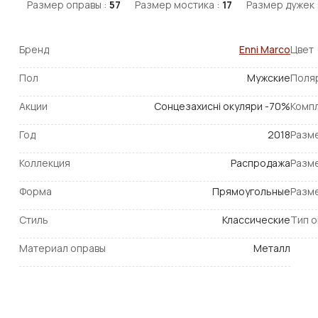
Размер оправы :
57
Размер мостика :
17
Размер дужек 
Бренд
Enni Marco
Цвет
Пол
Мужские
Поля
Акции
Сонцезахисні окуляри -70%
Комп
Год
2018
Разм
Коллекция
Распродажа
Разм
Форма
Прямоугольные
Разм
Стиль
Классические
Тип 
Материал оправы
Металл