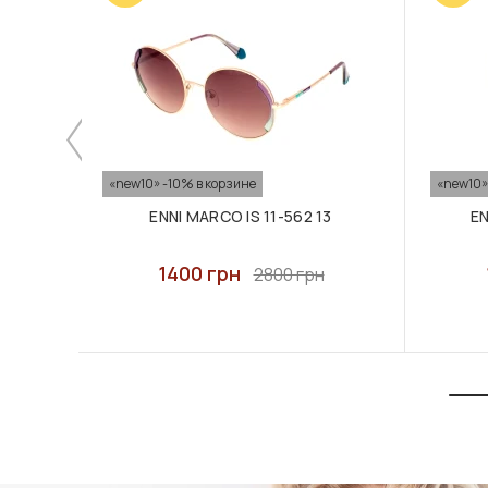
«new10» -10% в корзине
«new10»
ENNI MARCO IS 11-562 13
EN
1400 грн
2800 грн