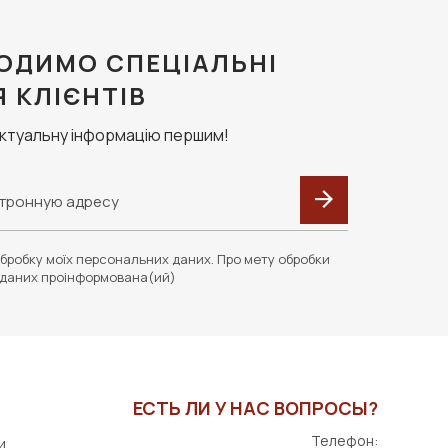
ОДИМО СПЕЦІАЛЬНІ
Я КЛІЄНТІВ
актуальну інформацію першим!
бробку моїх персональних даних. Про мету обробки
даних проінформована(ий)
ЕСТЬ ЛИ У НАС ВОПРОСЫ?
Телефон:
и