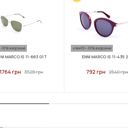
 -10% в корзине
«new10» -10% в корзине
NI MARCO IS 11-663 01T
ENNI MARCO IS 11-435 
1764 грн
792 грн
3528 грн
2640 грн