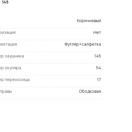
:
145
Коричневый
ризация
Нет
лектация
Футляр+салфетка
ер заушника
145
ер окуляра
54
ер переносицы
17
оправы
Ободковая