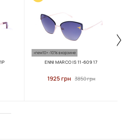
«new10» -10% в корзине
«new10
21P
ENNI MARCO IS 11-609 17
1925 грн
3850 грн