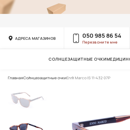
050 985 86 54
АДРЕСА МАГАЗИНОВ
Перезвоните мне
СОЛНЦЕЗАЩИТНЫЕ ОЧКИ
МЕДИЦИН
Услуги детского врача-офтальмолога
Главная
Солнцезащитные очки
Enni Marco IS 11-432 07P