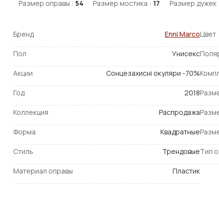
Размер оправы :
54
Размер мостика :
17
Размер дужек 
Бренд
Enni Marco
Цвет
Пол
Унисекс
Поля
Акции
Сонцезахисні окуляри -70%
Комп
Год
2018
Разм
Коллекция
Распродажа
Разм
Форма
Квадратные
Разм
Стиль
Трендовые
Тип 
Материал оправы
Пластик