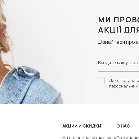
МИ ПРОВ
АКЦІЇ ДЛ
Дізнайтеся про 
Даю згоду на о
персональних 
АКЦИИ И СКИДКИ
О НАС
На солнцезащитные очки
О компани