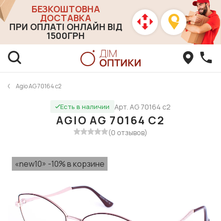
БЕЗКОШТОВНА
ДОСТАВКА
ПРИ ОПЛАТІ ОНЛАЙН ВІД
1500ГРН
Agio AG 70164 c2
Арт. AG 70164 c2
Есть в наличии
AGIO AG 70164 C2
(0 отзывов)
«new10» -10% в корзине