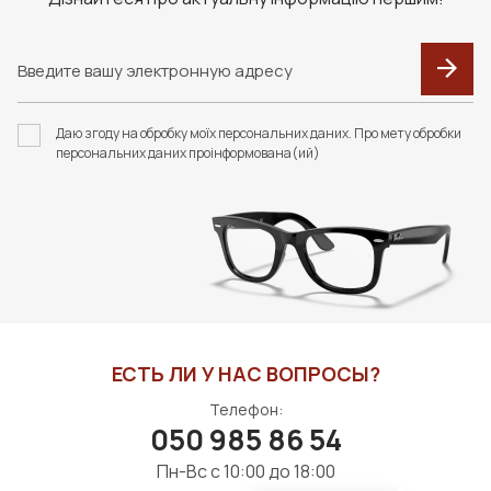
ФУТЛЯР ДІМ ОПТИКИ
F118 ФУТЛЯР З
СЕРВЕТКОЮ FASHION
Даю згоду на обробку моїх персональних даних. Про мету обробки
STYLE
персональних даних проінформована(ий)
90 грн
375 грн
В КОРЗИНУ
В КОРЗИНУ
ЕСТЬ ЛИ У НАС ВОПРОСЫ?
Телефон:
050 985 86 54
Пн-Вс с 10:00 до 18:00