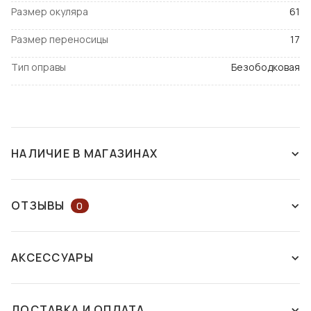
Размер окуляра
61
Размер переносицы
17
Тип оправы
Безободковая
НАЛИЧИЕ В МАГАЗИНАХ
НАЛИЧИЕ В МАГАЗИНАХ
НА КАРТЕ
ОТЗЫВЫ
0
ОСТАВЬТЕ ОТЗЫВ ИЛИ ЗАДАЙТЕ
г. Днепр
АКСЕССУАРЫ
ВОПРОС КОНСУЛЬТАНТУ
пр. Дмитрия Яворницкого, 46
Есть в
наличии
ДОСТАВКА И ОПЛАТА