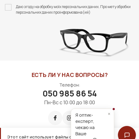
СЕРВЕТКОЮ FASHION
ФУТЛЯР З СЕРВЕТКОЮ
Даю згоду на обробку моїх персональних даних. Про мету обробки
STYLE
FASHION STYLE
персональних даних проінформована(ий)
350 грн
400 грн
В КОРЗИНУ
В КОРЗИНУ
ЕСТЬ ЛИ У НАС ВОПРОСЫ?
Телефон:
050 985 86 54
Пн-Вс с 10:00 до 18:00
×
Я оптик-
експерт,
чекаю на
Ваше
Этот сайт использует файлы cookie для удобной