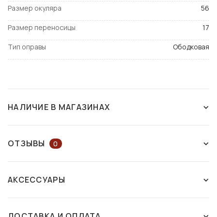
Размер окуляра
56
Размер переносицы
17
Тип оправы
Ободковая
НАЛИЧИЕ В МАГАЗИНАХ
НАЛИЧИЕ В МАГАЗИНАХ
НА КАРТЕ
ОТЗЫВЫ
0
ОСТАВЬТЕ ОТЗЫВ ИЛИ ЗАДАЙТЕ
г. Харьков
АКСЕССУАРЫ
ВОПРОС КОНСУЛЬТАНТУ
пр. Независимости, 17
Университет
Есть в
ДОСТАВКА И ОПЛАТА
наличии