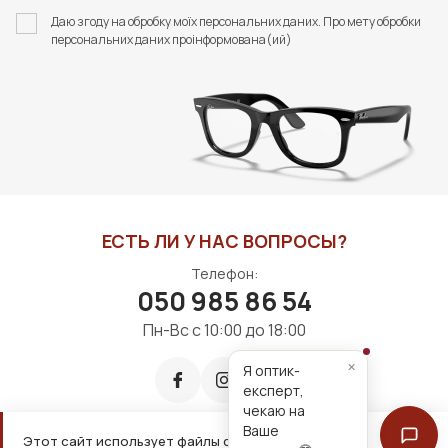
СЕРВЕТОК "ZEISS
Даю згоду на обробку моїх персональних даних. Про мету обробки
АНТИФОГ" (20 ШТУК)
персональних даних проінформована(ий)
90 грн
1400 грн
В КОРЗИНУ
В КОРЗИНУ
ЕСТЬ ЛИ У НАС ВОПРОСЫ?
Телефон:
050 985 86 54
Пн-Вс с 10:00 до 18:00
×
Я оптик-
експерт,
чекаю на
Ваше
Этот сайт использует файлы cookie для удобной