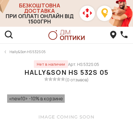
БЕЗКОШТОВНА
ДОСТАВКА
ПРИ ОПЛАТІ ОНЛАЙН ВІД
1500ГРН
Hally&Son HS 532S 05
Арт. HS 532S 05
Нет в наличии
HALLY&SON HS 532S 05
(0 отзывов)
«new10» -10% в корзине