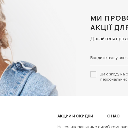
МИ ПРОВ
АКЦІЇ ДЛ
Дізнайтеся про 
Даю згоду на о
персональних 
АКЦИИ И СКИДКИ
О НАС
На солнцезащитные очки
О компани