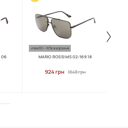
«new10» -10% в корзине
«new10
 06
MARIO ROSSI MS 02-169 18
MA
924 грн
1848 грн