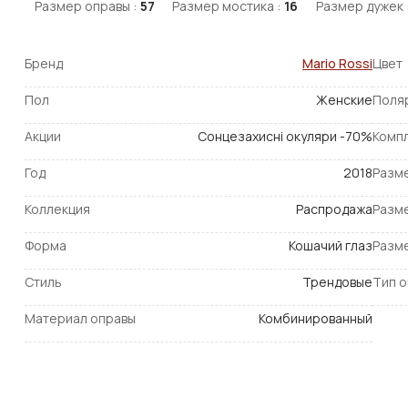
Размер оправы :
57
Размер мостика :
16
Размер дужек 
Бренд
Mario Rossi
Цвет
Пол
Женские
Поля
Акции
Сонцезахисні окуляри -70%
Комп
Год
2018
Разм
Коллекция
Распродажа
Разм
Форма
Кошачий глаз
Разм
Стиль
Трендовые
Тип 
Материал оправы
Комбинированный