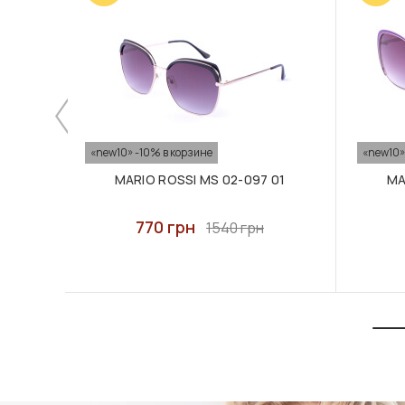
«new10» -10% в корзине
«new10»
MARIO ROSSI MS 02-097 01
MA
770 грн
1540 грн