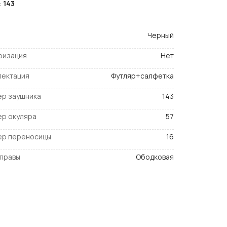
:
143
Черный
ризация
Нет
лектация
Футляр+салфетка
ер заушника
143
ер окуляра
57
ер переносицы
16
оправы
Ободковая