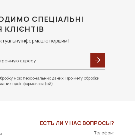
ОДИМО СПЕЦІАЛЬНІ
Я КЛІЄНТІВ
актуальну інформацію першим!
бробку моїх персональних даних. Про мету обробки
даних проінформована(ий)
ЕСТЬ ЛИ У НАС ВОПРОСЫ?
Телефон:
и