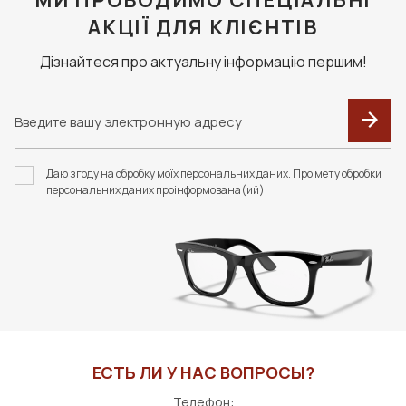
МИ ПРОВОДИМО СПЕЦІАЛЬНІ
касается и цветных линз.
АКЦІЇ ДЛЯ КЛІЄНТІВ
Дізнайтеся про актуальну інформацію першим!
F094 В КОЛЬОРАХ.
F091 В КОЛЬОРАХ.
ФУТЛЯР З СЕРВЕТКОЮ
ФУТЛЯР З СЕРВЕТКОЮ
Даю згоду на обробку моїх персональних даних. Про мету обробки
FASHION STYLE
FASHION STYLE
персональних даних проінформована(ий)
400 грн
310 грн
В КОРЗИНУ
В КОРЗИНУ
ЕСТЬ ЛИ У НАС ВОПРОСЫ?
Телефон: