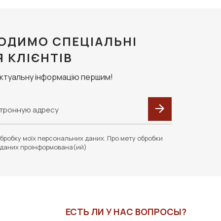
ОДИМО СПЕЦІАЛЬНІ
Я КЛІЄНТІВ
актуальну інформацію першим!
бробку моїх персональних даних. Про мету обробки
даних проінформована(ий)
ЕСТЬ ЛИ У НАС ВОПРОСЫ?