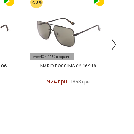
-50%
-50%
«new10» -10% в корзине
«new10
 06
MARIO ROSSI MS 02-169 18
MA
924 грн
1848 грн