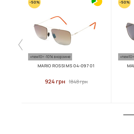
-50%
-50%
«new10» -10% в корзине
«new10»
MARIO ROSSI MS 04-097 01
MAR
924 грн
1848 грн