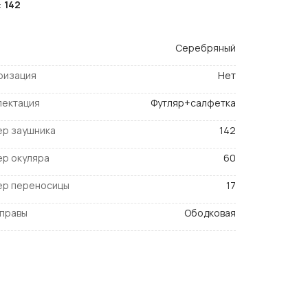
:
142
Серебряный
ризация
Нет
лектация
Футляр+салфетка
ер заушника
142
ер окуляра
60
ер переносицы
17
оправы
Ободковая