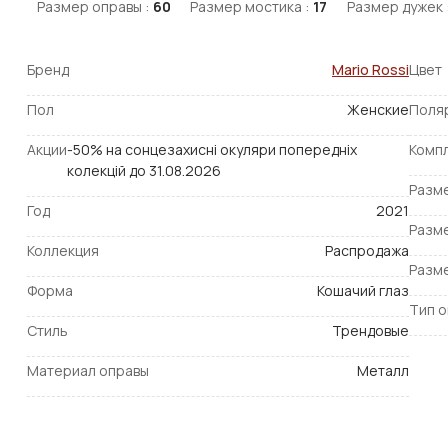
Размер оправы :
60
Размер мостика :
17
Размер дужек 
Бренд
Mario Rossi
Цвет
Пол
Женские
Поля
Акции
-50% на сонцезахисні окуляри попередніх
Комп
колекцій до 31.08.2026
Разм
Год
2021
Разм
Коллекция
Распродажа
Разм
Форма
Кошачий глаз
Тип 
Стиль
Трендовые
Материал оправы
Металл