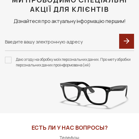
МИ ПРОВОДИМО СПЕЦІАЛЬНІ
касается и цветных линз.
АКЦІЇ ДЛЯ КЛІЄНТІВ
Дізнайтеся про актуальну інформацію першим!
F106 ФУТЛЯР З
F023 В КОЛЬОРАХ.
СЕРВЕТКОЮ FASHION
ФУТЛЯР З СЕРВЕТКОЮ
Даю згоду на обробку моїх персональних даних. Про мету обробки
STYLE
FASHION STYLE
персональних даних проінформована(ий)
350 грн
426 грн
В КОРЗИНУ
В КОРЗИНУ
ЕСТЬ ЛИ У НАС ВОПРОСЫ?
Телефон: