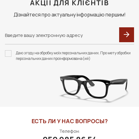
АКЦІЇ ДЛЯ КЛІЄНТІВ
В КОРЗИНУ
Дізнайтеся про актуальну інформацію першим!
F118 ФУТЛЯР З
F094 В КОЛЬОРАХ.
СЕРВЕТКОЮ FASHION
ФУТЛЯР З СЕРВЕТКОЮ
Даю згоду на обробку моїх персональних даних. Про мету обробки
STYLE
FASHION STYLE
персональних даних проінформована(ий)
375 грн
400 грн
В КОРЗИНУ
В КОРЗИНУ
ЕСТЬ ЛИ У НАС ВОПРОСЫ?
Телефон: