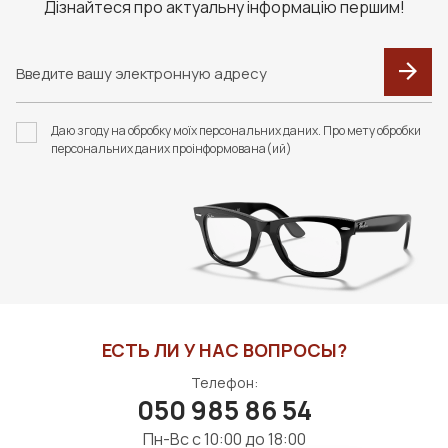
Дізнайтеся про актуальну інформацію першим!
F093 В КОЛЬОРАХ.
F092 В КОЛЬОРАХ.
ФУТЛЯР З СЕРВЕТКОЮ
ФУТЛЯР З СЕРВЕТКОЮ
Даю згоду на обробку моїх персональних даних. Про мету обробки
FASHION STYLE
FASHION STYLE
персональних даних проінформована(ий)
400 грн
192 грн
В КОРЗИНУ
В КОРЗИНУ
ЕСТЬ ЛИ У НАС ВОПРОСЫ?
Телефон:
050 985 86 54
Пн-Вс с 10:00 до 18:00