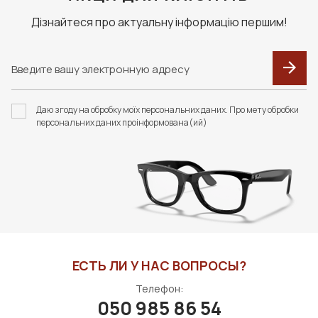
Дізнайтеся про актуальну інформацію першим!
F091 В КОЛЬОРАХ.
НАБІР ОДНАРАЗОВИХ
ФУТЛЯР З СЕРВЕТКОЮ
СЕРВЕТОК "ZEISS
Даю згоду на обробку моїх персональних даних. Про мету обробки
FASHION STYLE
АНТИФОГ" (20 ШТУК)
персональних даних проінформована(ий)
310 грн
1400 грн
В КОРЗИНУ
В КОРЗИНУ
ЕСТЬ ЛИ У НАС ВОПРОСЫ?
Телефон:
050 985 86 54