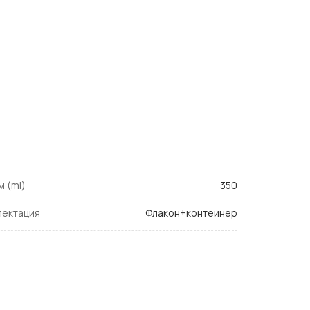
торые могут оседать на поверхности линз, раствор Alvera
ых линз. Он предназначен для очистки линз от липидных
илипать к поверхности линз.
ухода за контактными линзами, но и для дополнительного
 (ml)
350
лектация
Флакон+контейнер