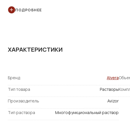
В составе раствора Alvera отсутствуют консерванты, ко
ПОДРОБНЕЕ
идеально подходит для силикон-гидрогелевых контактн
отложений, значительно снижает способность липидов пр
Раствор Alvera может быть использован не только для 
увлажнения линз в течение дня.
ХАРАКТЕРИСТИКИ
Бренд
Alvera
Объем
Тип товара
Растворы
Комп
Производитель
Avizor
Тип раствора
Многофункциональный раствор