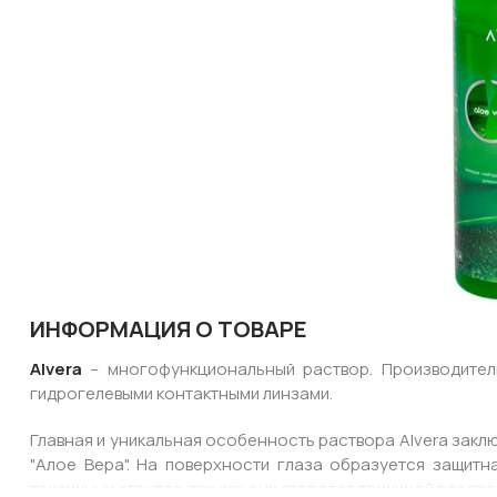
ИНФОРМАЦИЯ О ТОВАРЕ
Alvera
– многофункциональный раствор. Производитель 
гидрогелевыми контактными линзами.
Главная и уникальная особенность раствора Alvera заклю
"Алое Вера". На поверхности глаза образуется защитн
токсичных агентов, так как они являются причиной раздр