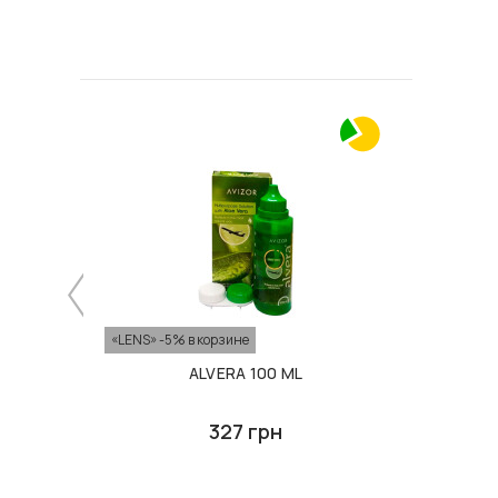
«LENS» -5% в корзине
ALVERA 100 ML
327 грн