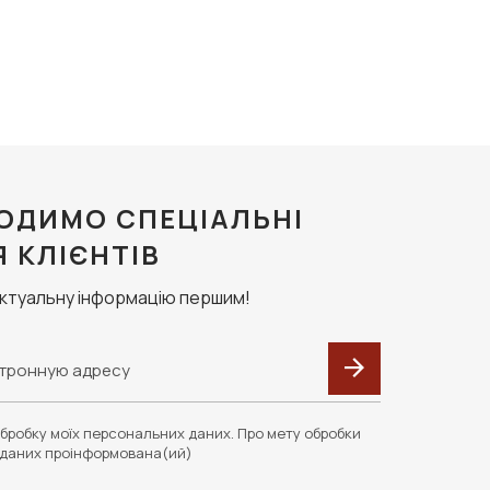
ОДИМО СПЕЦІАЛЬНІ
Я КЛІЄНТІВ
актуальну інформацію першим!
бробку моїх персональних даних. Про мету обробки
даних проінформована(ий)