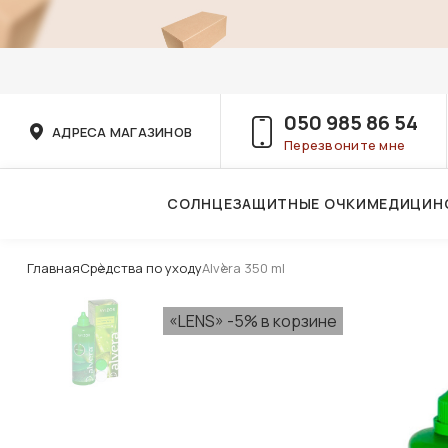
050 985 86 54
АДРЕСА МАГАЗИНОВ
Перезвоните мне
СОЛНЦЕЗАЩИТНЫЕ ОЧКИ
МЕДИЦИН
Услуги детского врача-офтальмолога
Главная
Средства по уходу
Alvera 350 ml
«LENS» -5% в корзине