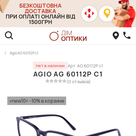
БЕЗКОШТОВНА
ДОСТАВКА
ПРИ ОПЛАТІ ОНЛАЙН ВІД
1500ГРН
Agio AG 60112P c1
Арт. AG 60112P c1
Нет в наличии
AGIO AG 60112P C1
(0 отзывов)
«new10» -10% в корзине