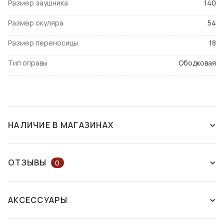
Размер заушника
140
Размер окуляра
54
Размер переносицы
18
Тип оправы
Ободковая
НАЛИЧИЕ В МАГАЗИНАХ
СНЯТ С ПРОИЗВОДСТВА
ОТЗЫВЫ
0
ОСТАВЬТЕ ОТЗЫВ ИЛИ ЗАДАЙТЕ
АКСЕССУАРЫ
ВОПРОС КОНСУЛЬТАНТУ