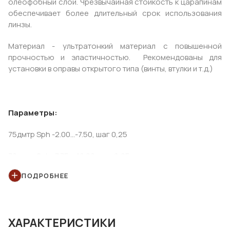
олеофобный слои. Чрезвычайная стойкость к царапинам
обеспечивает более длительный срок использования
линзы.
Материал - ультратонкий материал с повышенной
прочностью и эластичностью. Рекомендованы для
установки в оправы открытого типа (винты, втулки и т.д.)
Параметры:
75дмтр Sph -2.00...-7.50, шаг 0,25
70дмтр Sph -7.75...-10.00, шаг 0,25
ПОДРОБНЕЕ
70дмтр Sph 0.00...+4.00, шаг 0,25
65дмтр Sph +4.25...+6.00 шаг 0,25
ХАРАКТЕРИСТИКИ