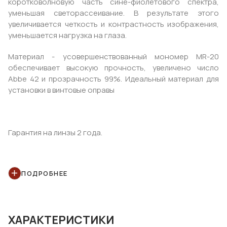
коротковолновую часть сине-фиолетового спектра,
уменьшая светорассеивание. В результате этого
увеличивается четкость и контрастность изображения,
уменьшается нагрузка на глаза.
Материал - усовершенствованный мономер MR-20
обеспечивает высокую прочность, увеличено число
Abbe 42 и прозрачность 99%. Идеальный материал для
установки в винтовые оправы
Гарантия на линзы 2 года.
ПОДРОБНЕЕ
Параметры:
75дмтр Sph 0.00 ...- 6.00, шаг 0,25 *
70дмтр Sph -6.25 ... - 10.00, шаг 0,25 *
ХАРАКТЕРИСТИКИ