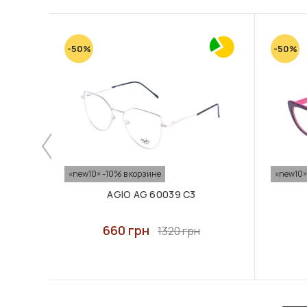
-50%
-50%
«new10» -10% в корзине
«new10»
AGIO AG 60039 C3
660 грн
1320 грн