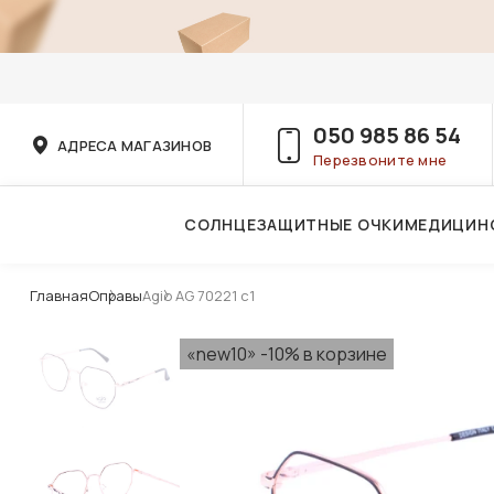
050 985 86 54
АДРЕСА МАГАЗИНОВ
Перезвоните мне
СОЛНЦЕЗАЩИТНЫЕ ОЧКИ
МЕДИЦИН
Услуги детского врача-офтальмолога
Главная
Оправы
Agio AG 70221 с1
«new10» -10% в корзине