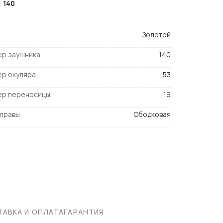
:
140
Золотой
ер заушника
140
ер окуляра
53
ер переносицы
19
оправы
Ободковая
АВКА И ОПЛАТА
ГАРАНТИЯ