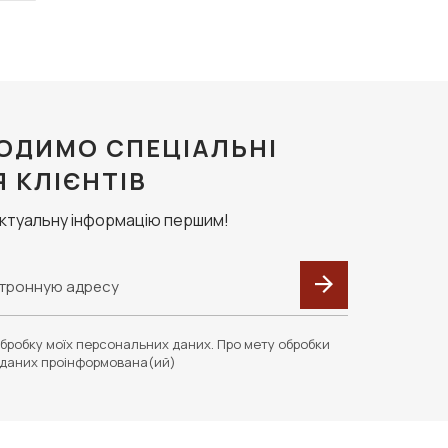
ОДИМО СПЕЦІАЛЬНІ
Я КЛІЄНТІВ
актуальну інформацію першим!
бробку моїх персональних даних. Про мету обробки
даних проінформована(ий)