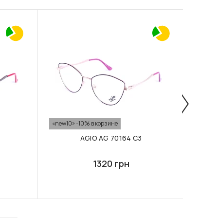
«new10» -10% в корзине
«new10
AGIO AG 70164 C3
1320 грн