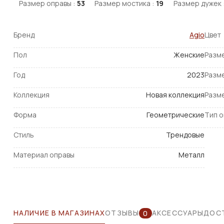
Размер оправы :
53
Размер мостика :
19
Размер дужек 
Бренд
Agio
Цвет
Пол
Женские
Разм
Год
2023
Разм
Коллекция
Новая коллекция
Разм
Форма
Геометрические
Тип 
Стиль
Трендовые
Материал оправы
Металл
НАЛИЧИЕ В МАГАЗИНАХ
ОТЗЫВЫ
АКСЕССУАРЫ
ДОСТ
0