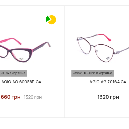
 -10% в корзине
«new10» -10% в корзине
AGIO AG 60058Р C4
AGIO AG 70164 C4
660 грн
1320 грн
1320 грн