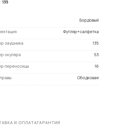
:
135
Бордовый
лектация
Футляр+салфетка
ер заушника
135
ер окуляра
53
ер переносицы
16
оправы
Ободковая
АВКА И ОПЛАТА
ГАРАНТИЯ