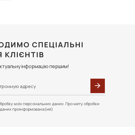
ОДИМО СПЕЦІАЛЬНІ
Я КЛІЄНТІВ
актуальну інформацію першим!
бробку моїх персональних даних. Про мету обробки
даних проінформована(ий)