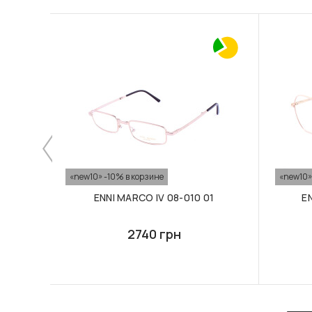
«new10» -10% в корзине
«new10»
ENNI MARCO IV 08-010 01
E
2740 грн