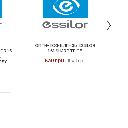
ОПТИЧЕСКИЕ ЛИНЗЫ ESSILOR
ОПТИ
OR 1.5
1.61 SHARP TRIO®
O
830 грн
1040 грн
REY