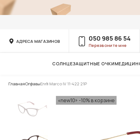
050 985 86 54
АДРЕСА МАГАЗИНОВ
Перезвоните мне
СОЛНЦЕЗАЩИТНЫЕ ОЧКИ
МЕДИЦИН
Услуги детского врача-офтальмолога
Главная
Оправы
Enni Marco IV 11-422 21P
«new10» -10% в корзине