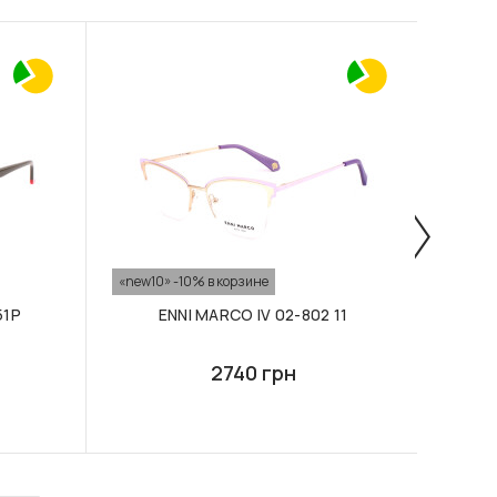
«new10» -10% в корзине
«new10
51P
ENNI MARCO IV 02-802 11
2740 грн