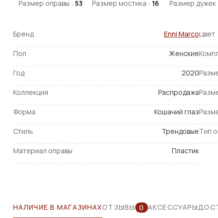
Размер оправы :
53
Размер мостика :
16
Размер дужек 
Бренд
Enni Marco
Цвет
Пол
Женские
Комп
Год
2020
Разм
Коллекция
Распродажа
Разм
Форма
Кошачий глаз
Разм
Стиль
Трендовые
Тип 
Материал оправы
Пластик
НАЛИЧИЕ В МАГАЗИНАХ
ОТЗЫВЫ
АКСЕССУАРЫ
ДОСТ
0