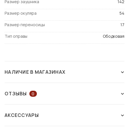
Размер заушника
142
Размер окуляра
54
Размер переносицы
17
Тип оправы
Ободковая
НАЛИЧИЕ В МАГАЗИНАХ
СНЯТ С ПРОИЗВОДСТВА
ОТЗЫВЫ
0
ОСТАВЬТЕ ОТЗЫВ ИЛИ ЗАДАЙТЕ
АКСЕССУАРЫ
ВОПРОС КОНСУЛЬТАНТУ