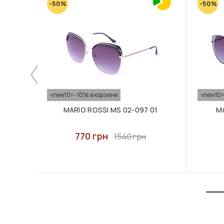
-50%
-50%
«new10» -10% в корзине
«new10»
MARIO ROSSI MS 02-097 01
MA
770 грн
1540 грн