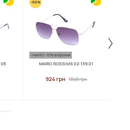
-50%
-50%
«new10» -10% в корзине
«new10
 05
MARIO ROSSI MS 02-139 01
M
924 грн
1848 грн