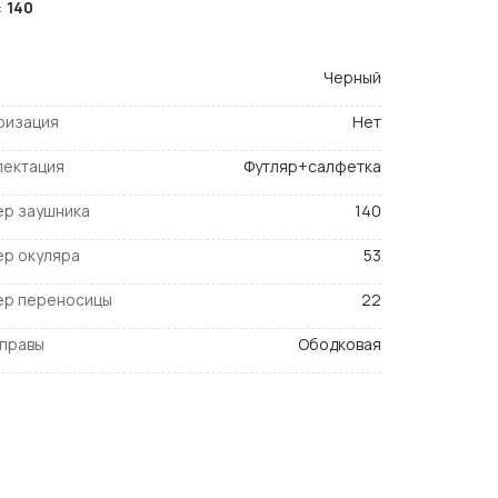
:
140
Черный
ризация
Нет
лектация
Футляр+салфетка
ер заушника
140
ер окуляра
53
ер переносицы
22
оправы
Ободковая