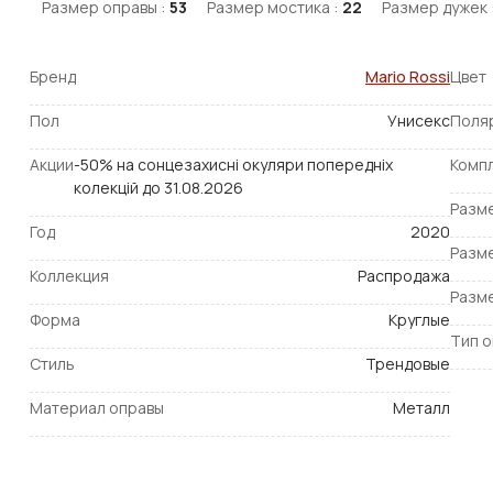
Размер оправы :
53
Размер мостика :
22
Размер дужек 
Бренд
Mario Rossi
Цвет
Пол
Унисекс
Поля
Акции
-50% на сонцезахисні окуляри попередніх
Комп
колекцій до 31.08.2026
Разм
Год
2020
Разм
Коллекция
Распродажа
Разм
Форма
Круглые
Тип 
Стиль
Трендовые
Материал оправы
Металл