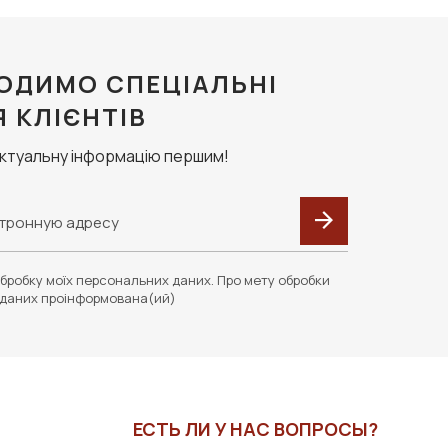
ОДИМО СПЕЦІАЛЬНІ
Я КЛІЄНТІВ
актуальну інформацію першим!
бробку моїх персональних даних. Про мету обробки
даних проінформована(ий)
ЕСТЬ ЛИ У НАС ВОПРОСЫ?