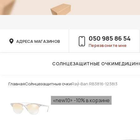
050 985 86 54
АДРЕСА МАГАЗИНОВ
Перезвоните мне
СОЛНЦЕЗАЩИТНЫЕ ОЧКИ
МЕДИЦИН
Услуги детского врача-офтальмолога
Главная
Солнцезащитные очки
Ray-Ban RB3816-1238I3
«new10» -10% в корзине