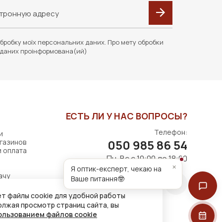
бробку моїх персональних даних. Про мету обробки
даних проінформована(ий)
ЕСТЬ ЛИ У НАС ВОПРОСЫ?
Телефон:
и
050 985 86 54
газинов
и оплата
Пн-Вс с 10:00 до 18:00
×
Я оптик-експерт, чекаю на
ачу
Ваше питання🤓
т файлы cookie для удобной работы
олжая просмотр страниц сайта, вы
ользованием файлов cookie