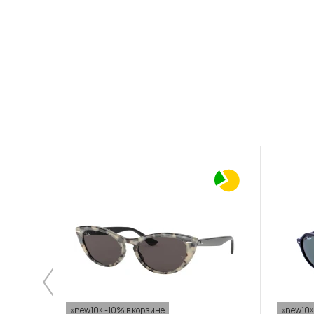
«new10» -10% в корзине
«new10»