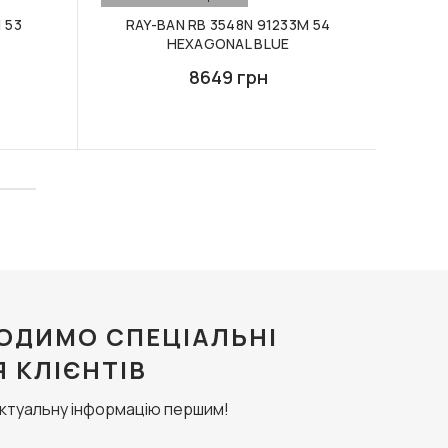
 53
RAY-BAN RB 3548N 91233M 54
R
HEXAGONAL BLUE
8649 грн
ОДИМО СПЕЦІАЛЬНІ
Я КЛІЄНТІВ
актуальну інформацію першим!