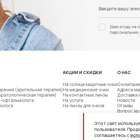
Даю згоду на о
персональних 
АКЦИИ И СКИДКИ
О НАС
На солнцезащитные очки
О компани
зрения (зрительная терапия)
На медицинские очки
Адреса ма
ератологическая терапия)
На контактные линзы
Доставка 
ча-офтальмолога
На услуги
Новости
молога
На линзы для очков
Отзывы
Вопрос вр
Этот сайт используе
пользователя. Прод
соглашаетесь с
исп