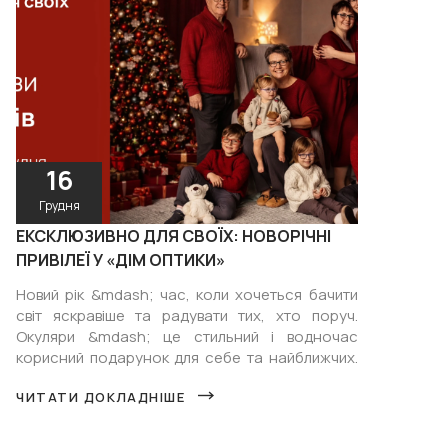
16
Грудня
ЕКСКЛЮЗИВНО ДЛЯ СВОЇХ: НОВОРІЧНІ
ПРИВІЛЕЇ У «ДІМ ОПТИКИ»
Новий рік &mdash; час, коли хочеться бачити
світ яскравіше та радувати тих, хто поруч.
Окуляри &mdash; це стильний і водночас
корисний подарунок для себе та найближчих.
&nbsp; Ми цінуємо вас і нашу...
ЧИТАТИ ДОКЛАДНІШЕ