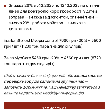
Знижка 20% з 5.12.2025 по 12.12.2025 на оптичні
лінзи для контролю короткозорості у дітей
(оправа — знижка за дисконтом, оптичні лінзи —
знижка 20%, робота майстра — знижка за
дисконтом):
Essilor Stellest Myopia control
7000 грн -20% = 5600
грн / шт
(11200 грн. пара лінз для окулярів)
Zeiss MyoCare
5450 грн -20% = 4360 грн / шт
(8720
грн. пара лінз для окулярів)
Щоб отримати більше інформації, або
записатися на
перевірку зору до салонів на зручний час
—
заповніть форму нижче. Наш менеджер зв’яжеться з
вами та надасть усю необхідну інформацію.
ЗАПИСАТИСЯ