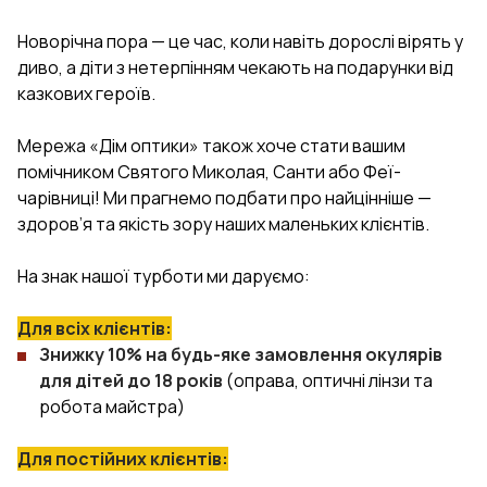
Новорічна пора — це час, коли навіть дорослі вірять у
диво, а діти з нетерпінням чекають на подарунки від
казкових героїв.
Мережа «Дім оптики» також хоче стати вашим
помічником Святого Миколая, Санти або Феї-
чарівниці! Ми прагнемо подбати про найцінніше —
здоров’я та якість зору наших маленьких клієнтів.
На знак нашої турботи ми даруємо:
Для всіх клієнтів:
Знижку 10% на будь-яке замовлення окулярів
для дітей до 18 років
(оправа, оптичні лінзи та
робота майстра)
Для постійних клієнтів: