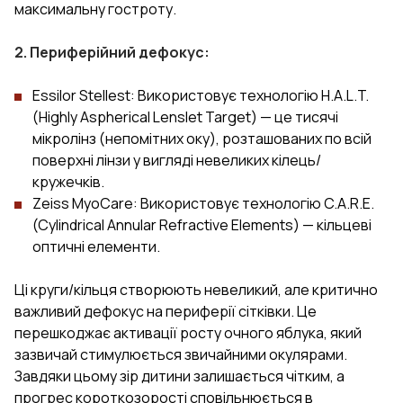
максимальну гостроту.
2. Периферійний дефокус:
Essilor Stellest: Використовує технологію H.A.L.T.
(Highly Aspherical Lenslet Target) — це тисячі
мікролінз (непомітних оку), розташованих по всій
поверхні лінзи у вигляді невеликих кілець/
кружечків.
Zeiss MyoCare: Використовує технологію C.A.R.E.
(Cylindrical Annular Refractive Elements) — кільцеві
оптичні елементи.
Ці круги/кільця створюють невеликий, але критично
важливий дефокус на периферії сітківки. Це
перешкоджає активації росту очного яблука, який
зазвичай стимулюється звичайними окулярами.
Завдяки цьому зір дитини залишається чітким, а
прогрес короткозорості сповільнюється в