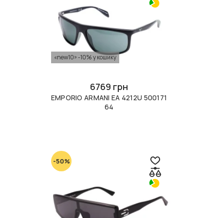
«new10» -10% у кошику
6769 грн
EMPORIO ARMANI EA 4212U 500171
64
-50%