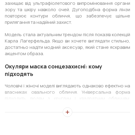
захищає від ультрафіолетового випромінювання органи
зору та шкіру навколо очей. Дугоподібна форма лінзи
повторює контури обличчя, що забезпечує щільне
прилягання та надійний захист.
Модель стала актуальним трендом після показів колекцій
Карла Лагерфельда. Якщо ви хочете виглядати стильно,
достатньо надіти модний аксесуар, який стане яскравим
акцентом образа.
Окуляри маска сонцезахисні: кому
підходять
Чоловічі і жіночі моделі виглядають однаково ефектно на
власниках овального обличчя. Універсальна форма
підходить людям з круглим і квадратним обличчям.
Головне звернути увагу на деталі. Власникам круглого
обличчя варто вибрати модель із загостреними
куточками. Для людей із квадратним обличчям більше
підійдуть моделі із закругленими зовнішніми верхніми
краями.