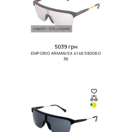
«new10» -10% у кошику
5039 грн
EMPORIO ARMANI EA 4146 58006G
36