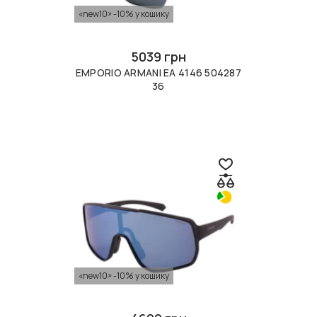
«new10» -10% у кошику
5039 грн
EMPORIO ARMANI EA 4146 504287
36
«new10» -10% у кошику