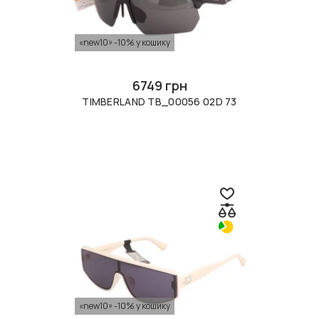
«new10» -10% у кошику
6749 грн
TIMBERLAND TB_00056 02D 73
«new10» -10% у кошику