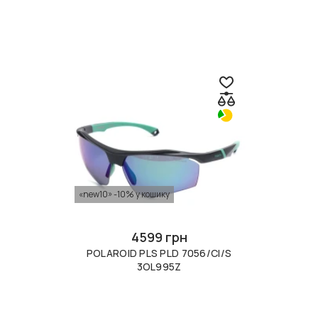
«new10» -10% у кошику
4599 грн
POLAROID PLS PLD 7056/CI/S
3OL995Z