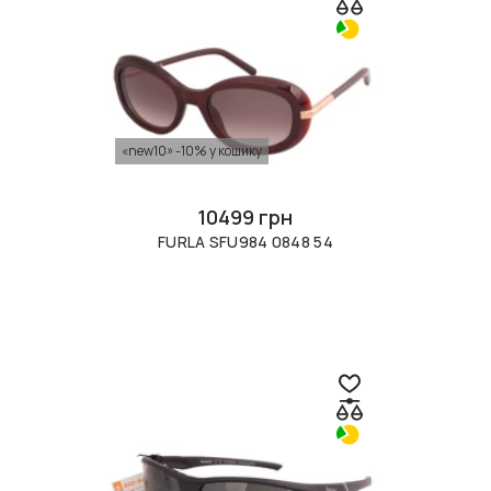
«new10» -10% у кошику
10499 грн
FURLA SFU984 0848 54