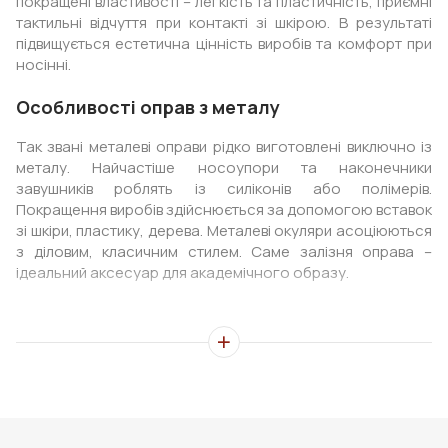
покращені властивості – легкість та пластичність, приємні
тактильні відчуття при контакті зі шкірою. В результаті
підвищується естетична цінність виробів та комфорт при
носінні.
Особливості оправ з металу
Так звані металеві оправи рідко виготовлені виключно із
металу. Найчастіше носоупори та наконечники
завушників роблять із силіконів або полімерів.
Покращення виробів здійснюється за допомогою вставок
зі шкіри, пластику, дерева. Металеві окуляри асоціюються
з діловим, класичним стилем. Саме залізня оправа –
ідеальний аксесуар для академічного образу.
Металеві оправи: переваги
Якщо оправа для окулярів металева, вона менше схильна
до поломок і деформацій. Основні переваги:
Міцність та твердість у порівнянні з пластиковими
моделями.