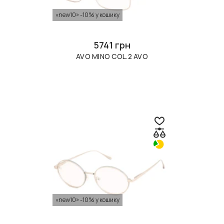
«new10» -10% у кошику
5741 грн
AVO MINO COL.2 AVO
«new10» -10% у кошику