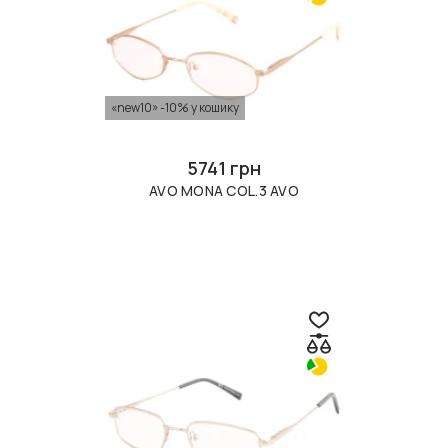
«new10» -10% у кошику
5741 грн
AVO MONA COL.3 AVO