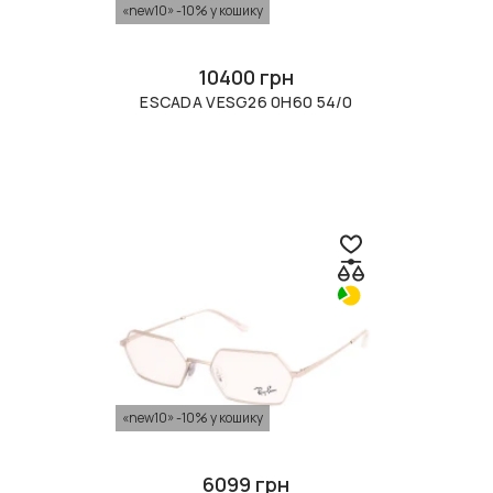
«new10» -10% у кошику
10400 грн
ESCADA VESG26 0H60 54/0
«new10» -10% у кошику
6099 грн