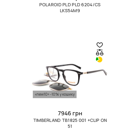
POLAROID PLD PLD 6204/CS
LKS54M9
«new10» -10% у кошику
7946 грн
TIMBERLAND TB1825 001 +CLIP ON
51