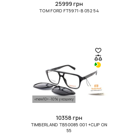
25999 грн
TOM FORD FT5971-B 052 54
«new10» -10% у кошику
10358 грн
TIMBERLAND TB50085 001 +CLIP ON
55