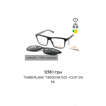
«new10» -10% у кошику
9381 грн
TIMBERLAND TB50008 002 +CLIP ON
56