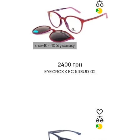
«new10» -10% у кошику
2400 грн
EYECROXX EC 538UD 02