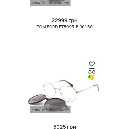
«new10» -10% у кошику
22999 грн
TOM FORD FT5993-B 001 50
«new10» -10% у кошику
5025 грн