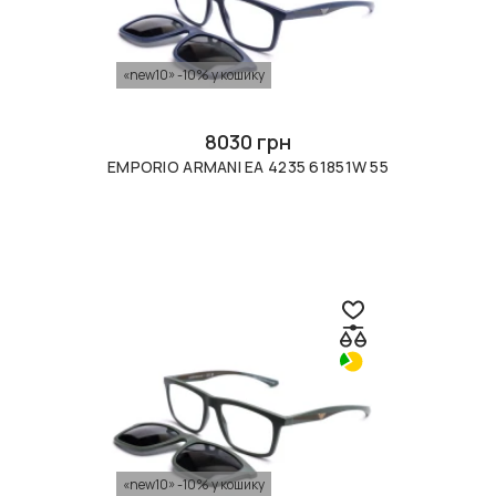
«new10» -10% у кошику
8030 грн
EMPORIO ARMANI EA 4235 61851W 55
«new10» -10% у кошику