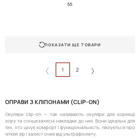
55
ПОКАЗАТИ ЩЕ ТОВАРИ
1
2
ОПРАВИ З КЛІПОНАМИ (CLIP-ON)
Окуляри clip-on — так називають окуляри для корекції
зору та сонцезахисні накладки до них. Вони ідеальні для
тих, хто цінує комфорт і функціональність, піклується про
чіткий зір і захист очей від ультрафіолету.