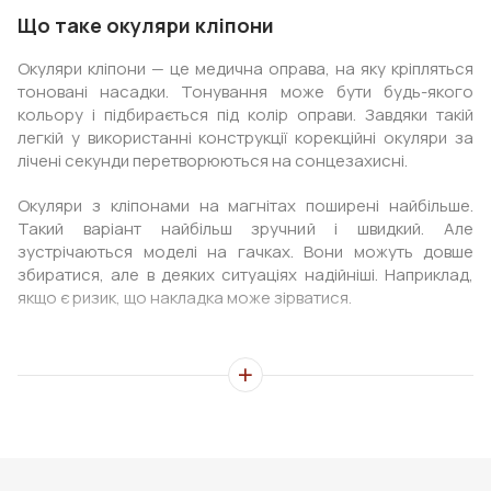
Що таке окуляри кліпони
Окуляри кліпони — це медична оправа, на яку кріпляться
тоновані насадки. Тонування може бути будь-якого
кольору і підбирається під колір оправи. Завдяки такій
легкій у використанні конструкції корекційні окуляри за
лічені секунди перетворюються на сонцезахисні.
Окуляри з кліпонами на магнітах поширені найбільше.
Такий варіант найбільш зручний і швидкий. Але
зустрічаються моделі на гачках. Вони можуть довше
збиратися, але в деяких ситуаціях надійніші. Наприклад,
якщо є ризик, що накладка може зірватися.
Які можуть бути окуляри з кліпонами
Кліпони можуть відрізнятися «наповненням» лінз. Це
може бути як повне блокування ультрафіолету, так і
додаткові функції.
Зручним бонусом може стати поляризація. Це плівка, яка