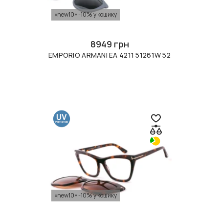
«new10» -10% у кошику
8949 грн
EMPORIO ARMANI EA 4211 51261W 52
«new10» -10% у кошику