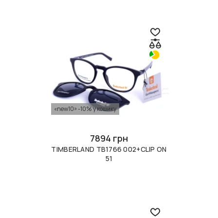
«new10» -10% у кошику
7894 грн
TIMBERLAND TB1766 002+CLIP ON
51