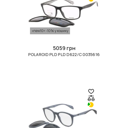
«new10» -10% у кошику
5059 грн
POLAROID PLD PLD D622/C 0035616