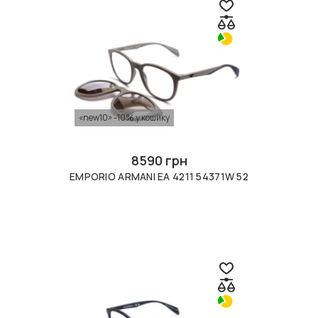
«new10» -10% у кошику
8590 грн
EMPORIO ARMANI EA 4211 54371W 52