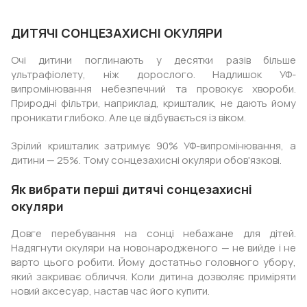
ДИТЯЧІ СОНЦЕЗАХИСНІ ОКУЛЯРИ
Очі дитини поглинають у десятки разів більше
ультрафіолету, ніж дорослого. Надлишок УФ-
випромінювання небезпечний та провокує хвороби.
Природні фільтри, наприклад, кришталик, не дають йому
проникати глибоко. Але це відбувається із віком.
Зрілий кришталик затримує 90% УФ-випромінювання, а
дитини — 25%. Тому сонцезахисні окуляри обов'язкові.
Як вибрати перші дитячі сонцезахисні
окуляри
Довге перебування на сонці небажане для дітей.
Надягнути окуляри на новонародженого — не вийде і не
варто цього робити. Йому достатньо головного убору,
який закриває обличчя. Коли дитина дозволяє приміряти
новий аксесуар, настав час його купити.