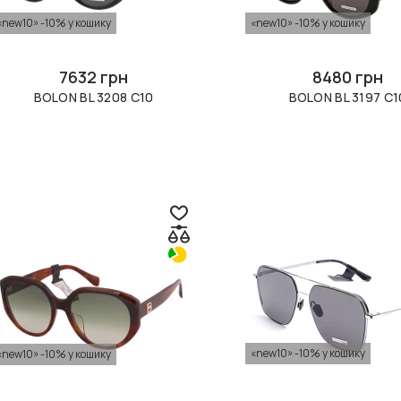
«new10» -10% у кошику
«new10» -10% у кошику
7632 грн
8480 грн
BOLON BL 3208 C10
BOLON BL 3197 C1
«new10» -10% у кошику
«new10» -10% у кошику