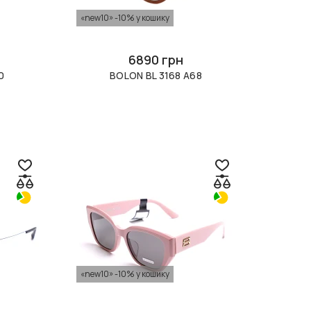
«new10» -10% у кошику
6890 грн
0
BOLON BL 3168 A68
«new10» -10% у кошику