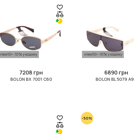
«new10» -10% у кошику
«new10» -10% у кошику
7208 грн
6890 грн
BOLON BX 7001 C60
BOLON BL 5079 A
-50%