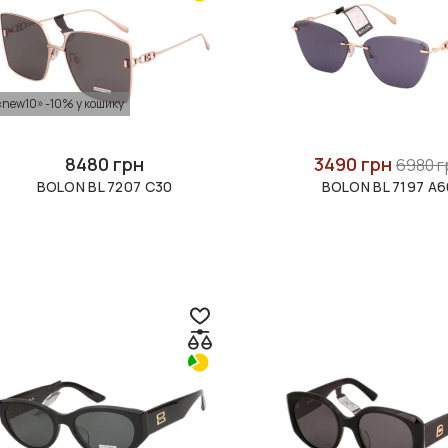
«new10» -10% у кошику
8480 грн
3490 грн
6980 г
BOLON BL 7207 C30
BOLON BL 7197 A6