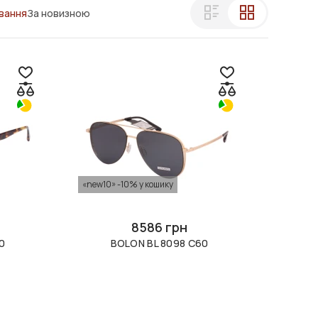
вання
За новизною
«new10» -10% у кошику
8586 грн
0
BOLON BL 8098 C60