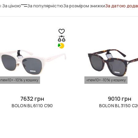
:
За ціною
За популярністю
За розміром знижки
За датою дода
«new10» -10% у кошику
«new10» -10% у кошику
7632 грн
9010 грн
BOLON BL 6110 C90
BOLON BL 3150 C2