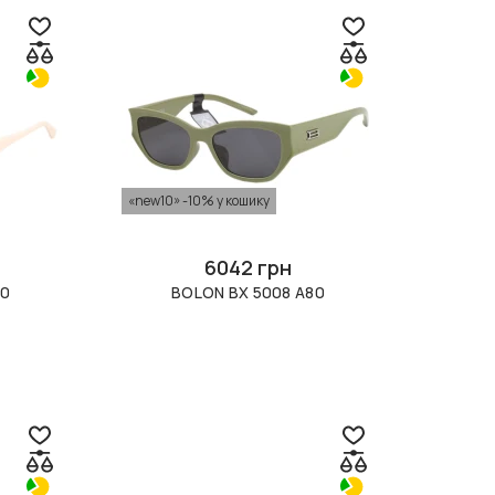
«new10» -10% у кошику
6042 грн
90
BOLON BX 5008 A80