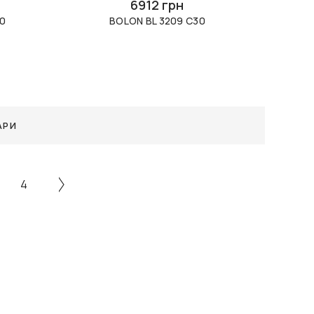
6912 грн
0
BOLON BL 3209 C30
АРИ
4