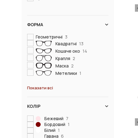
ФОРМА
Геометричні
3
Квадратні
13
Кошаче око
14
Крапля
2
Маска
2
Метелики
1
Показати всі
КОЛІР
Бежевий
7
Бордовий
1
Білий
1
Гавана
6