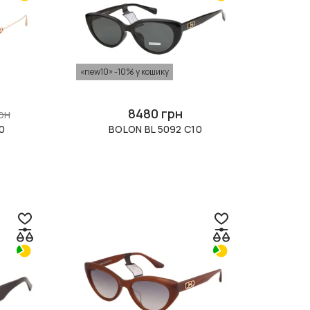
«new10» -10% у кошику
8480 грн
рн
0
BOLON BL 5092 C10