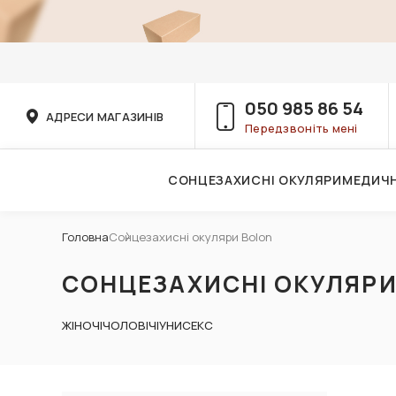
050 985 86 54
АДРЕСИ МАГАЗИНІВ
Передзвоніть мені
СОНЦЕЗАХИСНІ ОКУЛЯРИ
МЕДИЧН
Послуги дитячого лікаря-офтальмолога
Головна
Сонцезахисні окуляри Bolon
СОНЦЕЗАХИСНІ ОКУЛЯРИ
ЖІНОЧІ
ЧОЛОВІЧІ
УНИСЕКС