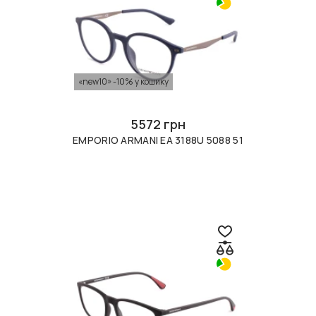
«new10» -10% у кошику
5572 грн
EMPORIO ARMANI EA 3188U 5088 51