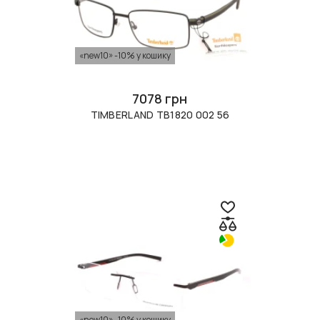
«new10» -10% у кошику
7078 грн
TIMBERLAND TB1820 002 56
«new10» -10% у кошику