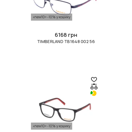
«new10» -10% у кошику
6168 грн
TIMBERLAND TB1648 002 56
«new10» -10% у кошику