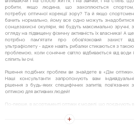
впливаючи і на спосіб життя, і на звички, і на стиль. Що
робити, якщо людина, що захоплюється спортом,
потребує оптичної корекції зору? Та й якщо спортсмен
бачить нормально, йому все одно можуть знадобитися
сонцезахисні окуляри, які будуть максимально зручні, з
огляду на підвищену фізичну активність їх власника! А ще
потрібно пам'ятати про обов'язковий захист від
ультрафіолету - адже навіть рибалки стикаються з такою
проблемою, коли сонячне світло відбивається від води і
сліпить їм очі.
Рішення подібних проблем ви знайдете в «Дім оптики».
Наші консультанти запропонують вам індивідуальні
рішення з будь-яких специфічних запитів, пов'язаних з
оптикою для активних людей!
По-перше, в асортименті оптики є моделі, що поєднують в
собі спортивний дизайн і функції корекції зору. По-друге,
є моделі, які об'єднують окуляри для корекції з окулярами
проти сонця, пропонуючи багатофункціональність, і
якість і зручність.