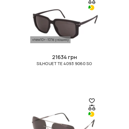
«new10» -10% у кошику
21634 грн
SILHOUETTE 4093 9060 SG