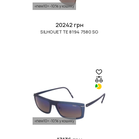
«new10» -10% у кошику
20242 грн
SILHOUETTE 8194 7580 SG
«new10» -10% у кошику