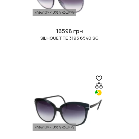
«new10» -10% у кошику
16598 грн
SILHOUETTE 3195 6540 SG
«new10» -10% у кошику