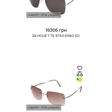
«new10» -10% у кошику
16306 грн
SILHOUETTE 8750 6560 SG
«new10» -10% у кошику