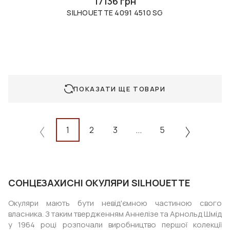
17136 грн
SILHOUETTE 4091 4510 SG
ПОКАЗАТИ ЩЕ ТОВАРИ
1
2
3
...
5
СОНЦЕЗАХИСНІ ОКУЛЯРИ SILHOUETTE
Окуляри мають бути невід'ємною частиною свого
власника. З таким твердженням Аннелізе та Арнольд Шмід
у 1964 році розпочали виробництво першої колекції