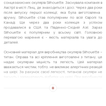
сонцезахисних окулярів Silhouette. Заснувала компанія в
Австрії в місті Лінц, де знаходиться і досі. Через два роки
після випуску першої колекції, яка була виготовлена ​​
вручну, Silhouette став популярним по всій Європі та
Канаді. Ще через два роки колекція з успіхом
продавалися в США та Південно-Східній Азії. Зараз
Silhouette є популярним у всьому світі. Головною
перевагою марення є - якість матеріалів та увага до
деталей.
Основний матеріал для виробництва окулярів Silhouette –
титан. Оправа та всі кріплення виготовлені з титану, це
надає окулярам міцність та легкість. Цей матеріал
вважається чистим, тобто. не викликає алергічних реакцій
на шкірі. За рахунок своєї легкості, титанові окуляри не
тиснуть і залишатимуть відбитки на шкірі. При виробництві
оправ також використовують пластик SPX+, який, як і
титан, легкий та міцний.
Сонцезахисна лінза в окулярах Silhouette крім 100%
захисту від УФ-А, УФ-Б та УФ-С випромінювання, має низку