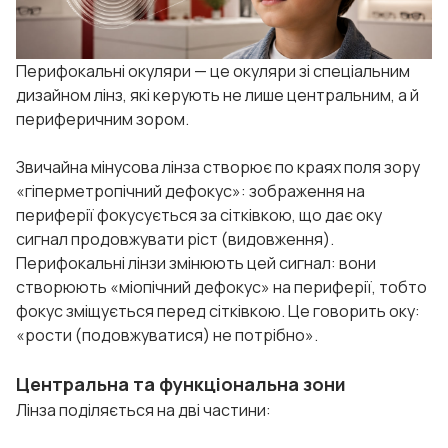
Перифокальні окуляри — це окуляри зі спеціальним
дизайном лінз, які керують не лише центральним, а й
периферичним зором.
Звичайна мінусова лінза створює по краях поля зору
«гіперметропічний дефокус»: зображення на
периферії фокусується за сітківкою, що дає оку
сигнал продовжувати ріст (видовження).
Перифокальні лінзи змінюють цей сигнал: вони
створюють «міопічний дефокус» на периферії, тобто
фокус зміщується перед сітківкою. Це говорить оку:
«рости (подовжуватися) не потрібно».
Центральна та функціональна зони
Лінза поділяється на дві частини: