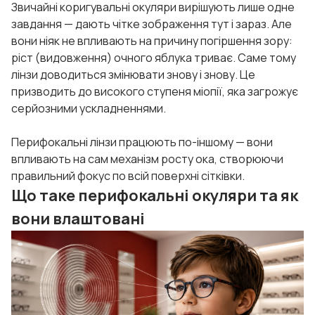
Звичайні коригувальні окуляри вирішують лише одне
завдання — дають чітке зображення тут і зараз. Але
вони ніяк не впливають на причину погіршення зору:
ріст (видовження) очного яблука триває. Саме тому
лінзи доводиться змінювати знову і знову. Це
призводить до високого ступеня міопії, яка загрожує
серйозними ускладненнями.
Перифокальні лінзи працюють по-іншому — вони
впливають на сам механізм росту ока, створюючи
правильний фокус по всій поверхні сітківки.
Що таке перифокальні окуляри та як
вони влаштовані