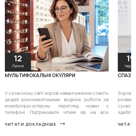
12
19
Липня
Червн
МУЛЬТИФОКАЛЬНІ ОКУЛЯРИ
СПАЗМ 
У сучасному світі зорові навантаження стають
Зоров
дедалі різноманітнішими: водіння, робота за
розви
комп&rsquo;ютером, перегляд новин у
сучасн
телефоні. Підтримувати чіткий зір на всіх
здебіл
відстанях стає все складніше. &n...
кількі
ЧИТАТИ ДОКЛАДНІШЕ
ЧИТАТИ
планшетів