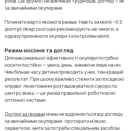
років. Це зручно і не викликає труднощів, догляд — як
за звичайними окулярами.
Починати варто якомога раніше. Навіть за міопії −0,5
діоптрії лікарі сьогодні рекомендують не чекати, а
одразу призначати окуляри з контролем міопії.
Режим носіння та догляд
Для максимальної ефективності окуляри потрібно
носити постійно — увесь день, знімаючи лише на ніч.
Чим більше часу дитина проводить у них, тим кращий
результат. При цьому важливо стежити за посадкою
оправи: лінзи повинні розташовуватися суворо по
центру зіниці — це умова правильної роботи всієї
оптичної системи.
Догляд за лінзами
нічим не відрізняється від догляду
за звичайними окулярами: протирати м’якою
серветкою, мити за потреби спеціальним засобом.