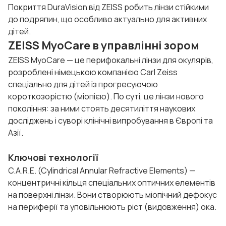
Покриття DuraVision від ZEISS робить лінзи стійкими
до подряпин, що особливо актуально для активних
дітей.
ZEISS MyoCare в управлінні зором
ZEISS MyoCare — це перифокальні лінзи для окулярів,
розроблені німецькою компанією Carl Zeiss
спеціально для дітей із прогресуючою
короткозорістю (міопією). По суті, це лінзи нового
покоління: за ними стоять десятиліття наукових
досліджень і суворі клінічні випробування в Європі та
Азії.
Ключові технології
C.A.R.E. (Cylindrical Annular Refractive Elements) —
концентричні кільця спеціальних оптичних елементів
на поверхні лінзи. Вони створюють міопічний дефокус
на периферії та уповільнюють ріст (видовження) ока.