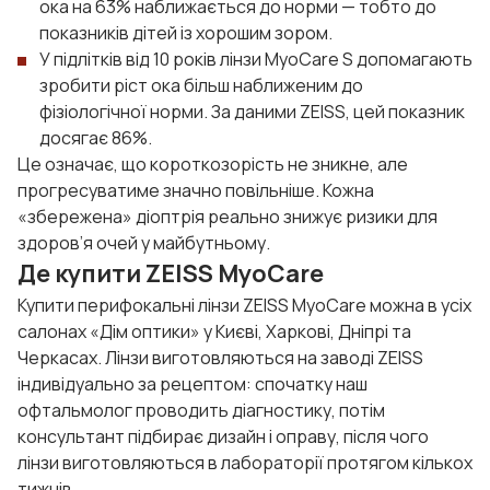
ока на 63% наближається до норми — тобто до
показників дітей із хорошим зором.
У підлітків від 10 років лінзи MyoCare S допомагають
зробити ріст ока більш наближеним до
фізіологічної норми. За даними ZEISS, цей показник
досягає 86%.
Це означає, що короткозорість не зникне, але
прогресуватиме значно повільніше. Кожна
«збережена» діоптрія реально знижує ризики для
здоров’я очей у майбутньому.
Де купити ZEISS MyoCare
Купити перифокальні лінзи ZEISS MyoCare можна в усіх
салонах «Дім оптики» у Києві, Харкові, Дніпрі та
Черкасах. Лінзи виготовляються на заводі ZEISS
індивідуально за рецептом: спочатку наш
офтальмолог проводить діагностику, потім
консультант підбирає дизайн і оправу, після чого
лінзи виготовляються в лабораторії протягом кількох
тижнів.