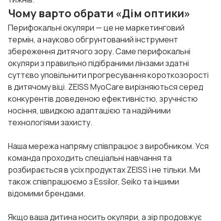
Чому варто обрати «Дім оптики»
Перифокальні окуляри — це не маркетинговий
термін, а науково обгрунтований інструмент
збереження дитячого зору. Саме перифокальні
окуляри з правильно підібраними лінзами здатні
суттєво уповільнити прогресування короткозорості
в дитячому віці. ZEISS MyoCare вирізняються серед
конкурентів доведеною ефективністю, зручністю
носіння, швидкою адаптацією та надійними
технологіями захисту.
Наша мережа напряму співпрацює з виробником. Уся
команда проходить спеціальні навчання та
розбирається в усіх продуктах ZEISS і не тільки. Ми
також співпрацюємо з Essilor, Seiko та іншими
відомими брендами.
Якщо ваша дитина носить окуляри, а зір продовжує