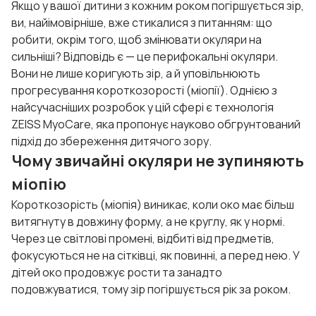
Якщо у вашої дитини з кожним роком погіршується зір,
ви, найімовірніше, вже стикалися з питанням: що
робити, окрім того, щоб змінювати окуляри на
сильніші? Відповідь є — це перифокальні окуляри.
Вони не лише коригують зір, а й уповільнюють
прогресування короткозорості (міопії). Однією з
найсучасніших розробок у цій сфері є технологія
ZEISS MyoCare, яка пропонує науково обгрунтований
підхід до збереження дитячого зору.
Чому звичайні окуляри не зупиняють
міопію
Короткозорість (міопія) виникає, коли око має більш
витягнуту в довжину форму, а не круглу, як у нормі.
Через це світлові промені, відбиті від предметів,
фокусуються не на сітківці, як повинні, а перед нею. У
дітей око продовжує рости та занадто
подовжуватися, тому зір погіршується рік за роком.