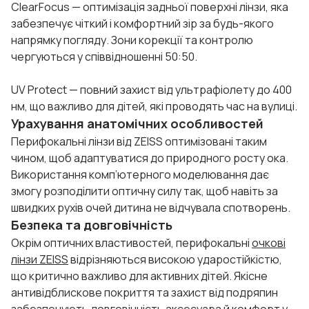
ClearFocus — оптимізація задньої поверхні лінзи, яка
забезпечує чіткий і комфортний зір за будь-якого
напрямку погляду. Зони корекції та контролю
чергуються у співвідношенні 50:50.
UV Protect — повний захист від ультрафіолету до 400
нм, що важливо для дітей, які проводять час на вулиці.
Урахування анатомічних особливостей
Перифокальні лінзи від ZEISS оптимізовані таким
чином, щоб адаптуватися до природного росту ока.
Використання комп’ютерного моделювання дає
змогу розподілити оптичну силу так, щоб навіть за
швидких рухів очей дитина не відчувала спотворень.
Безпека та довговічність
Окрім оптичних властивостей, перифокальні
очкові
лінзи ZEISS
відрізняються високою ударостійкістю,
що критично важливо для активних дітей. Якісне
антивідблискове покриття та захист від подряпин
забезпечують довговічність аксесуара й комфорт у