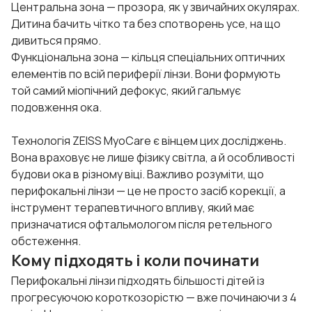
Центральна зона — прозора, як у звичайних окулярах.
Дитина бачить чітко та без спотворень усе, на що
дивиться прямо.
Функціональна зона — кільця спеціальних оптичних
елементів по всій периферії лінзи. Вони формують
той самий міопічний дефокус, який гальмує
подовження ока.
Технологія ZEISS MyoCare є вінцем цих досліджень.
Вона враховує не лише фізику світла, а й особливості
будови ока в різному віці. Важливо розуміти, що
перифокальні лінзи — це не просто засіб корекції, а
інструмент терапевтичного впливу, який має
призначатися офтальмологом після ретельного
обстеження.
Кому підходять і коли починати
Перифокальні лінзи підходять більшості дітей із
прогресуючою короткозорістю — вже починаючи з 4