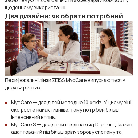
щоденному використанні.
Два дизайни: як обрати потрібний
Перифокальні лінзи ZEISS MyoCare випускаються у
двох варіантах:
MyoCare — для дітей молодше 10 років. У цьому віці
око росте найактивніше, тому потрібен більш
інтенсивний вплив.
MyoCare S — для дітей і підлітків від 10 років. Дизайн
адаптований під більш зрілу зорову систему та