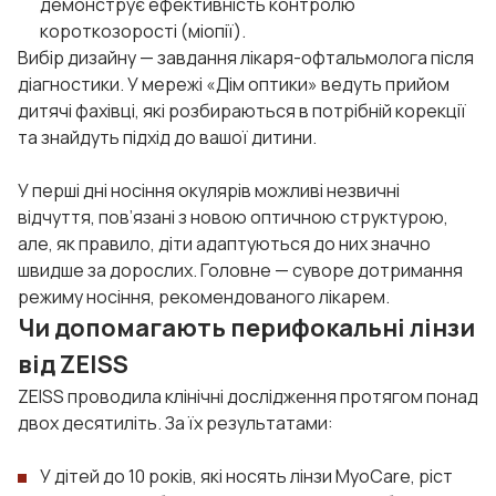
демонструє ефективність контролю
короткозорості (міопії).
Вибір дизайну — завдання лікаря-офтальмолога після
діагностики. У мережі «Дім оптики» ведуть прийом
дитячі фахівці, які розбираються в потрібній корекції
та знайдуть підхід до вашої дитини.
У перші дні носіння окулярів можливі незвичні
відчуття, пов’язані з новою оптичною структурою,
але, як правило, діти адаптуються до них значно
швидше за дорослих. Головне — суворе дотримання
режиму носіння, рекомендованого лікарем.
Чи допомагають перифокальні лінзи
від ZEISS
ZEISS проводила клінічні дослідження протягом понад
двох десятиліть. За їх результатами:
У дітей до 10 років, які носять лінзи MyoCare, ріст