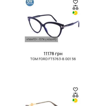
«new10» -10% у кошику
11178 грн
TOM FORD FT5763-B 001 56