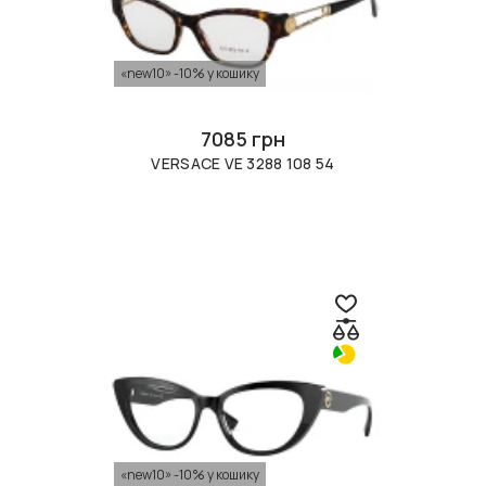
«new10» -10% у кошику
7085 грн
VERSACE VE 3288 108 54
«new10» -10% у кошику