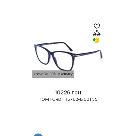
«new10» -10% у кошику
10226 грн
TOM FORD FT5762-B 001 55