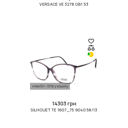
VERSACE VE 3278 GB1 53
«new10» -10% у кошику
14303 грн
SILHOUETTE 1607_75 9040 58/13