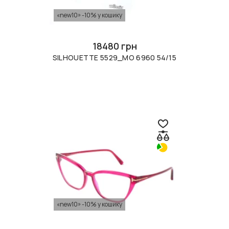
«new10» -10% у кошику
18480 грн
SILHOUETTE 5529_MO 6960 54/15
«new10» -10% у кошику