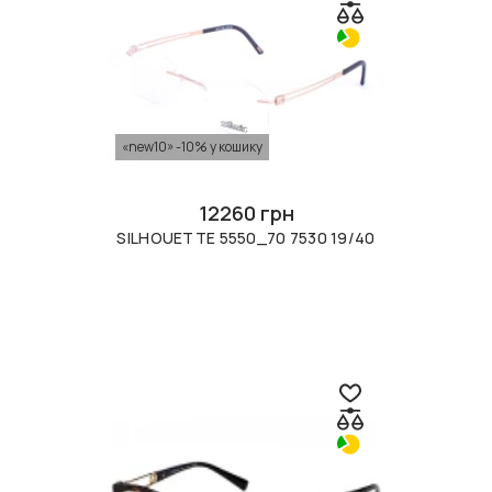
«new10» -10% у кошику
12260 грн
SILHOUETTE 5550_70 7530 19/40