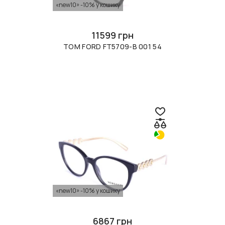
«new10» -10% у кошику
11599 грн
TOM FORD FT5709-B 001 54
«new10» -10% у кошику
6867 грн