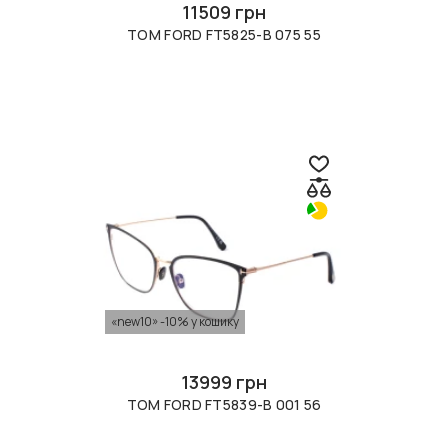
11509 грн
TOM FORD FT5825-B 075 55
«new10» -10% у кошику
13999 грн
TOM FORD FT5839-B 001 56