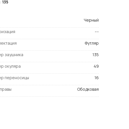
:
135
Черный
ризация
---
лектация
Футляр
ер заушника
135
ер окуляра
49
ер переносицы
16
оправы
Ободковая