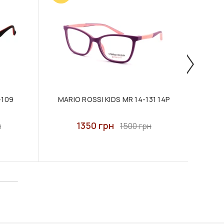
-109
MARIO ROSSI KIDS MR 14-131 14P
MAR
1350 грн
н
1500 грн