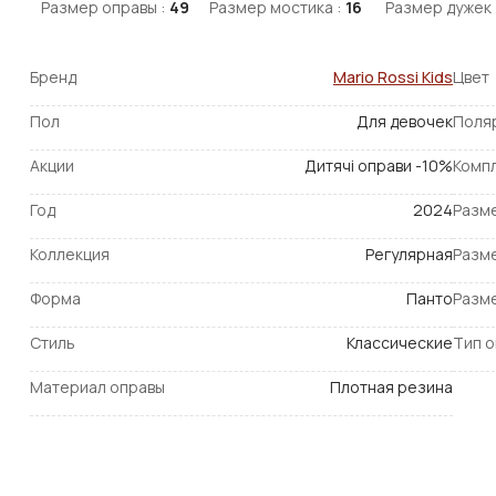
Размер оправы :
49
Размер мостика :
16
Размер дужек 
Бренд
Mario Rossi Kids
Цвет
Пол
Для девочек
Поля
Акции
Дитячі оправи -10%
Комп
Год
2024
Разм
Коллекция
Регулярная
Разм
Форма
Панто
Разм
Стиль
Классические
Тип 
Материал оправы
Плотная резина