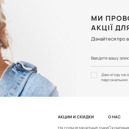
МИ ПРОВ
АКЦІЇ ДЛ
Дізнайтеся про 
Даю згоду на о
персональних 
АКЦИИ И СКИДКИ
О НАС
На солнцезащитные очки
О компани