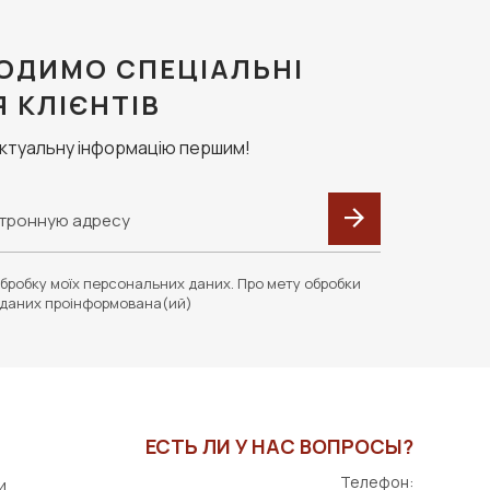
ОДИМО СПЕЦІАЛЬНІ
Я КЛІЄНТІВ
актуальну інформацію першим!
бробку моїх персональних даних. Про мету обробки
даних проінформована(ий)
ЕСТЬ ЛИ У НАС ВОПРОСЫ?
Телефон:
и