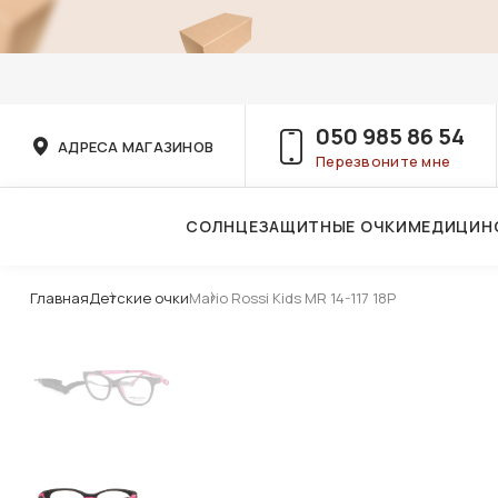
050 985 86 54
АДРЕСА МАГАЗИНОВ
Перезвоните мне
СОЛНЦЕЗАЩИТНЫЕ ОЧКИ
МЕДИЦИН
Услуги детского врача-офтальмолога
Главная
Детские очки
Mario Rossi Kids MR 14-117 18P