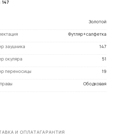
:
147
Золотой
лектация
Футляр+салфетка
ер заушника
147
ер окуляра
51
ер переносицы
19
оправы
Ободковая
АВКА И ОПЛАТА
ГАРАНТИЯ