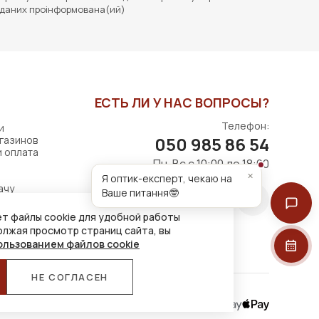
даних проінформована(ий)
ЕСТЬ ЛИ У НАС ВОПРОСЫ?
Телефон:
и
050 985 86 54
газинов
и оплата
Пн-Вс с 10:00 до 18:00
×
Я оптик-експерт, чекаю на
ачу
Ваше питання🤓
т файлы cookie для удобной работы
олжая просмотр страниц сайта, вы
ользованием файлов cookie
НЕ СОГЛАСЕН
Принимаем к оплате: