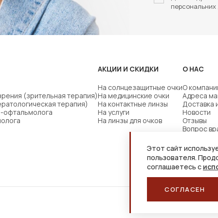
персональних 
АКЦИИ И СКИДКИ
О НАС
На солнцезащитные очки
О компани
зрения (зрительная терапия)
На медицинские очки
Адреса ма
ератологическая терапия)
На контактные линзы
Доставка 
ча-офтальмолога
На услуги
Новости
молога
На линзы для очков
Отзывы
Вопрос вр
Этот сайт используе
пользователя. Прод
соглашаетесь с
исп
СОГЛАСЕН