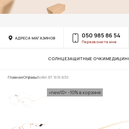
050 985 86 54
АДРЕСА МАГАЗИНОВ
Перезвоните мне
СОЛНЦЕЗАЩИТНЫЕ ОЧКИ
МЕДИЦИН
Услуги детского врача-офтальмолога
Главная
Оправы
Bolon BT 1616 B30
«new10» -10% в корзине