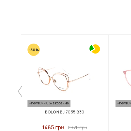
-50%
«new10» -10% в корзине
«new10»
BOLON BJ 7035 B30
1485 грн
2970 грн