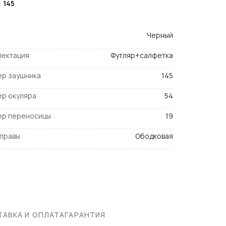
:
145
Черный
лектация
Футляр+салфетка
ер заушника
145
ер окуляра
54
ер переносицы
19
оправы
Ободковая
АВКА И ОПЛАТА
ГАРАНТИЯ