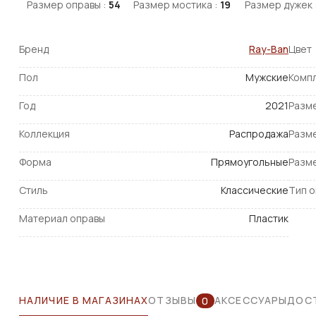
Размер оправы :
54
Размер мостика :
19
Размер дужек 
Бренд
Ray-Ban
Цвет
Пол
Мужские
Комп
Год
2021
Разм
Коллекция
Распродажа
Разм
Форма
Прямоугольные
Разм
Стиль
Классические
Тип 
Материал оправы
Пластик
НАЛИЧИЕ В МАГАЗИНАХ
ОТЗЫВЫ
АКСЕССУАРЫ
ДОСТ
0