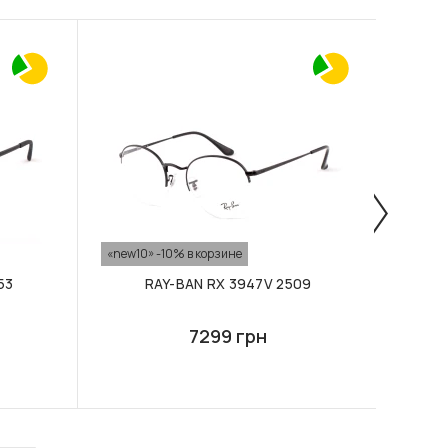
«new10» -10% в корзине
«new10
53
RAY-BAN RX 3947V 2509
R
7299 грн