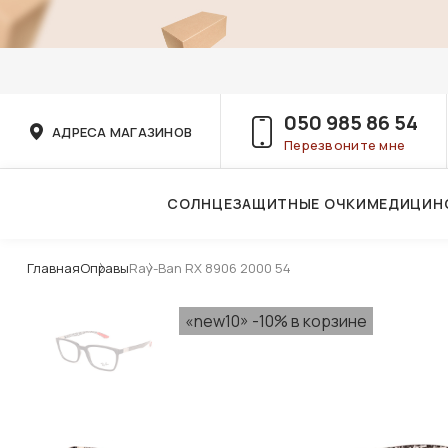
050 985 86 54
АДРЕСА МАГАЗИНОВ
Перезвоните мне
СОЛНЦЕЗАЩИТНЫЕ ОЧКИ
МЕДИЦИН
Услуги детского врача-офтальмолога
Главная
Оправы
Ray-Ban RX 8906 2000 54
«new10» -10% в корзине