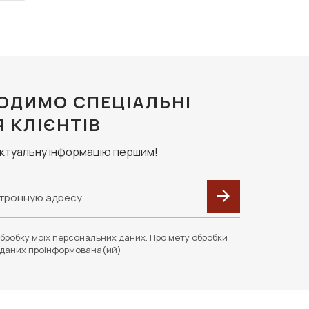
ОДИМО СПЕЦІАЛЬНІ
Я КЛІЄНТІВ
актуальну інформацію першим!
бробку моїх персональних даних. Про мету обробки
даних проінформована(ий)