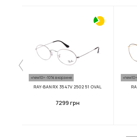
«new10» -10% в корзине
«new10»
RAY-BAN RX 3547V 2502 51 OVAL
RA
7299 грн