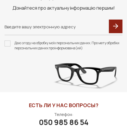
Дізнайтеся про актуальну інформацію першим!
F092 В КОЛЬОРАХ.
F091 В КОЛЬОРАХ.
ФУТЛЯР З СЕРВЕТКОЮ
ФУТЛЯР З СЕРВЕТКОЮ
Даю згоду на обробку моїх персональних даних. Про мету обробки
FASHION STYLE
FASHION STYLE
персональних даних проінформована(ий)
192 грн
310 грн
В КОРЗИНУ
В КОРЗИНУ
ЕСТЬ ЛИ У НАС ВОПРОСЫ?
Телефон:
050 985 86 54