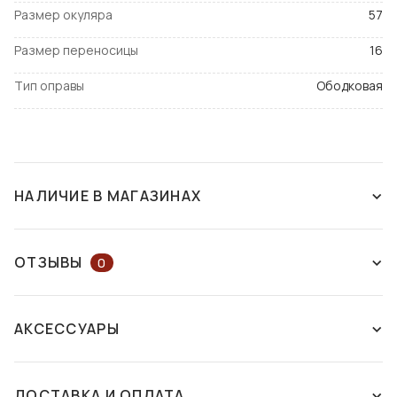
Размер окуляра
57
Размер переносицы
16
Тип оправы
Ободковая
НАЛИЧИЕ В МАГАЗИНАХ
НАЛИЧИЕ В МАГАЗИНАХ
НА КАРТЕ
ОТЗЫВЫ
0
ОСТАВЬТЕ ОТЗЫВ ИЛИ ЗАДАЙТЕ
г. Днепр
АКСЕССУАРЫ
ВОПРОС КОНСУЛЬТАНТУ
пр. Дмитрия Яворницкого, 46
Есть в
наличии
ДОСТАВКА И ОПЛАТА