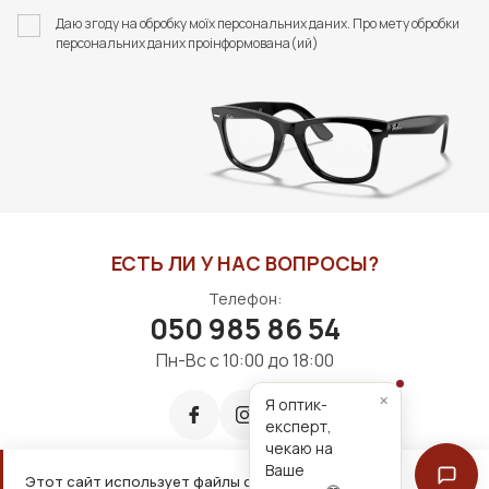
ФУТЛЯР З СЕРВЕТКОЮ
ФУТЛЯР З СЕРВЕТКОЮ
Даю згоду на обробку моїх персональних даних. Про мету обробки
FASHION STYLE
FASHION STYLE
персональних даних проінформована(ий)
400 грн
192 грн
В КОРЗИНУ
В КОРЗИНУ
ЕСТЬ ЛИ У НАС ВОПРОСЫ?
Телефон:
050 985 86 54
Пн-Вс с 10:00 до 18:00
×
Я оптик-
експерт,
чекаю на
Ваше
Этот сайт использует файлы cookie для удобной