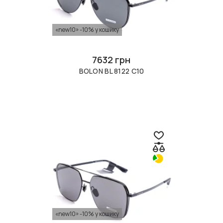
«new10» -10% у кошику
7632 грн
BOLON BL 8122 C10
«new10» -10% у кошику