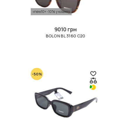
«new10» -10% у кошику
9010 грн
BOLON BL 3160 C20
-50%