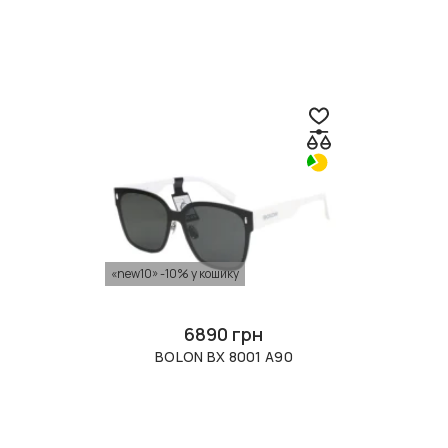
«new10» -10% у кошику
6890 грн
BOLON BX 8001 A90