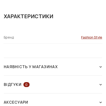
ХАРАКТЕРИСТИКИ
Бренд
Fashion Style
НАЯВНІСТЬ У МАГАЗИНАХ
НАЯВНІСТЬ У МАГАЗИНАХ
НА КАРТІ
ВІДГУКИ
0
ЗАЛИШІТЬ ВІДГУК АБО ЗАПИТАЙТЕ
м. Харків
АКСЕСУАРИ
КОНСУЛЬТАНТА
пр. Незалежності, 17