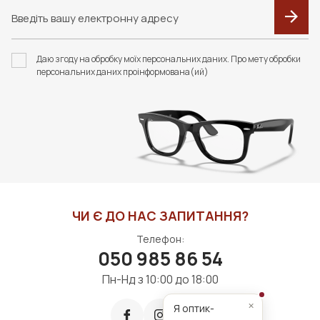
F110 ФУТЛЯР З
F055 В КОЛЬОРАХ.
СЕРВЕТКОЮ FASHION
ФУТЛЯР З СЕРВЕТКОЮ
Даю згоду на обробку моїх персональних даних. Про мету обробки
STYLE
FASHION STYLE
персональних даних проінформована(ий)
320 грн
440 грн
ДО КОШИКА
ДО КОШИКА
ЧИ Є ДО НАС ЗАПИТАННЯ?
Телефон:
050 985 86 54
Пн-Нд з 10:00 до 18:00
×
Я оптик-