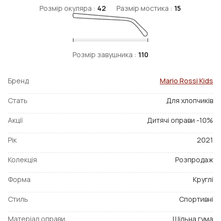
Розмір окуляра :
42
Размір мостика :
15
Розмір завушника :
110
Бренд
Mario Rossi Kids
Стать
Для хлопчиків
Акції
Дитячі оправи -10%
Рік
2021
Колекція
Розпродаж
Форма
Круглі
Стиль
Спортивні
Матеріал оправи
Щільна гума