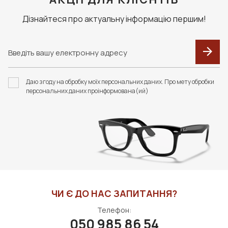
перевізника.
Дізнайтеся про актуальну інформацію першим!
СПРЕЙ З ЕФЕКТОМ
F119 ФУТЛЯР З
АНТИ-ЗАПОТІВАННЯ
СЕРВЕТКОЮ FASHION
Даю згоду на обробку моїх персональних даних. Про мету обробки
NO FOG 10 МЛ S022
STYLE
персональних даних проінформована(ий)
350 грн
350 грн
ДО КОШИКА
ДО КОШИКА
ЧИ Є ДО НАС ЗАПИТАННЯ?
Телефон:
050 985 86 54