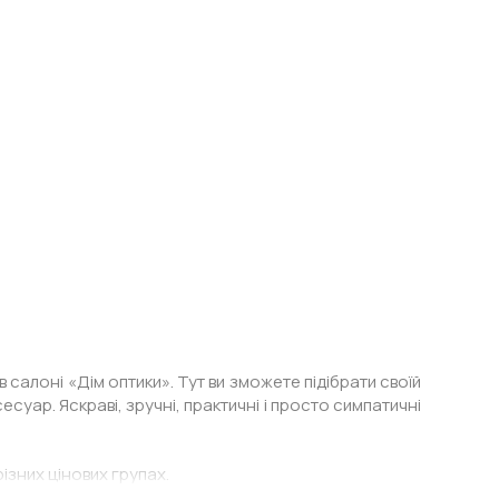
салоні «Дім оптики». Тут ви зможете підібрати своїй
есуар. Яскраві, зручні, практичні і просто симпатичні
ізних цінових групах.