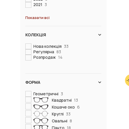
2021
3
Показати всі
КОЛЕКЦІЯ
Нова колекція
33
Регулярна
83
Розпродаж
14
-
ФОРМА
Геометричні
3
Квадратні
13
Кошаче око
6
Круглі
33
Овальні
8
Панто
18