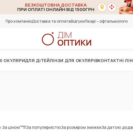
БЕЗКОШТОВНА ДОСТАВКА
ПРИ ОПЛАТІ ОНЛАЙН ВІД 1500ГРН
Про компанію
Доставка та оплата
Відгуки
Лікарі – офтальмологи
І ОКУЛЯРИ
ДЛЯ ДІТЕЙ
ЛІНЗИ ДЛЯ ОКУЛЯРІВ
КОНТАКТНІ ЛІ
:
За ціною
За популярністю
За розміром знижки
За датою дода