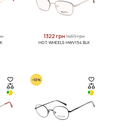
1322 грн
рн
1469 грн
NK
HOT WHEELS HWV154 BLK
-10%