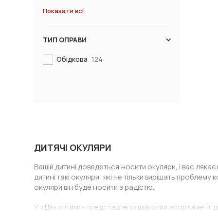
Показати всі
ТИП ОПРАВИ
Обідкова
124
ДИТЯЧІ ОКУЛЯРИ
Вашій дитині доведеться носити окуляри, і вас ляка
дитині такі окуляри, які не тільки вирішать проблему
окуляри він буде носити з радістю.
У «Дім оптики» представлено широкий асортимент дит