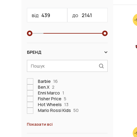
від
до
-
БРЕНД
Barbie
16
Ben.X
2
Enni Marco
1
Fisher Price
5
Hot Wheels
13
Mario Rossi Kids
50
Показати всі
-