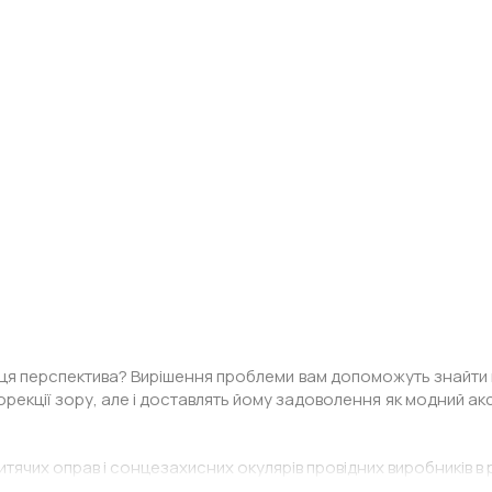
є ця перспектива? Вирішення проблеми вам допоможуть знайти в 
 корекції зору, але і доставлять йому задоволення як модний акс
ячих оправ і сонцезахисних окулярів провідних виробників в р