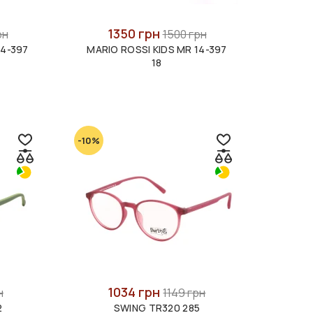
1350 грн
рн
1500 грн
14-397
MARIO ROSSI KIDS MR 14-397
18
-10%
1034 грн
н
1149 грн
2
SWING TR320 285