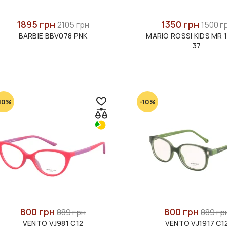
1895 грн
1350 грн
2105 грн
1500 г
BARBIE BBV078 PNK
MARIO ROSSI KIDS MR 
37
10%
-10%
800 грн
800 грн
889 грн
889 гр
VENTO VJ981 С12
VENTO VJ1917 C1