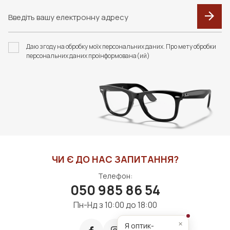
F118 ФУТЛЯР З
F023 В КОЛЬОРАХ.
СЕРВЕТКОЮ FASHION
ФУТЛЯР З СЕРВЕТКОЮ
Даю згоду на обробку моїх персональних даних. Про мету обробки
STYLE
FASHION STYLE
персональних даних проінформована(ий)
375 грн
426 грн
ДО КОШИКА
ДО КОШИКА
ЧИ Є ДО НАС ЗАПИТАННЯ?
Телефон:
050 985 86 54
Пн-Нд з 10:00 до 18:00
×
Я оптик-