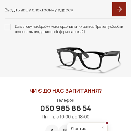
F031 ФУТЛЯР З
F041 ФУТЛЯР З
СЕРВЕТКОЮ FASHION
СЕРВЕТКОЮ FASHION
Даю згоду на обробку моїх персональних даних. Про мету обробки
STYLE
STYLE
персональних даних проінформована(ий)
375 грн
350 грн
ДО КОШИКА
ДО КОШИКА
ЧИ Є ДО НАС ЗАПИТАННЯ?
Телефон:
050 985 86 54
Пн-Нд з 10:00 до 18:00
×
Я оптик-