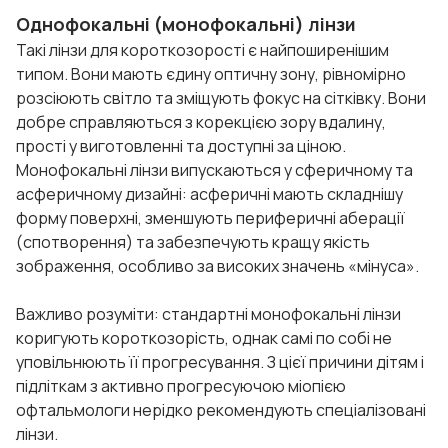
Однофокальні (монофокальні) лінзи
Такі лінзи для короткозорості є найпоширенішим
типом. Вони мають єдину оптичну зону, рівномірно
розсіюють світло та зміщують фокус на сітківку. Вони
добре справляються з корекцією зору вдалину,
прості у виготовленні та доступні за ціною.
Монофокальні лінзи випускаються у сферичному та
асферичному дизайні: асферичні мають складнішу
форму поверхні, зменшують периферичні аберації
(спотворення) та забезпечують кращу якість
зображення, особливо за високих значень «мінуса».
Важливо розуміти: стандартні монофокальні лінзи
коригують короткозорість, однак самі по собі не
уповільнюють її прогресування. З цієї причини дітям і
підліткам з активно прогресуючою міопією
офтальмологи нерідко рекомендують спеціалізовані
лінзи.