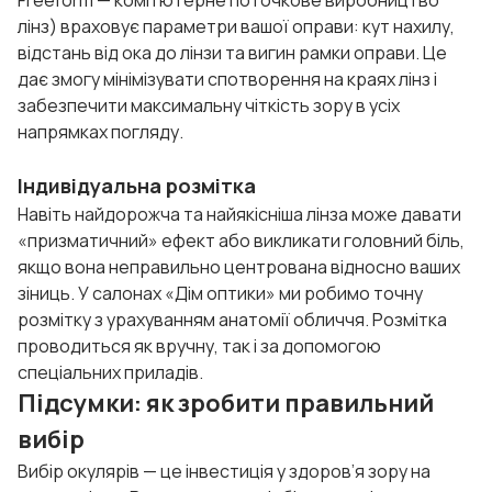
лінз) враховує параметри вашої оправи: кут нахилу,
відстань від ока до лінзи та вигин рамки оправи. Це
дає змогу мінімізувати спотворення на краях лінз і
забезпечити максимальну чіткість зору в усіх
напрямках погляду.
Індивідуальна розмітка
Навіть найдорожча та найякісніша лінза може давати
«призматичний» ефект або викликати головний біль,
якщо вона неправильно центрована відносно ваших
зіниць. У салонах «Дім оптики» ми робимо точну
розмітку з урахуванням анатомії обличчя. Розмітка
проводиться як вручну, так і за допомогою
спеціальних приладів.
Підсумки: як зробити правильний
вибір
Вибір окулярів — це інвестиція у здоров’я зору на