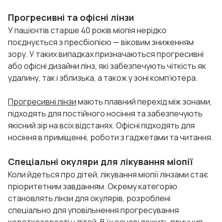
Прогресивні та офісні лінзи
У пацієнтів старше 40 років міопія нерідко
поєднується з пресбіопією — віковим зниженням
зору. У таких випадках призначаються прогресивні
або офісні дизайни лінз, які забезпечують чіткість як
удалину, так і зблизька, а також у зоні комп’ютера.
Прогресивні лінзи
мають плавний перехід між зонами,
підходять для постійного носіння та забезпечують
якісний зір на всіх відстанях. Офісні підходять для
носіння в приміщенні, роботи з гаджетами та читання.
Спеціальні окуляри для лікування міопії
Коли йдеться про дітей, лікування міопії лінзами стає
пріоритетним завданням. Окрему категорію
становлять лінзи для окулярів, розроблені
спеціально для уповільнення прогресування