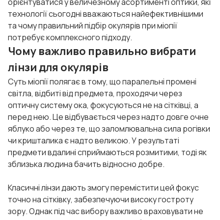
орієнтуватися у величезному асортименті оптики, які
технології сьогодні вважаються найефективнішими
та чому правильний підбір окулярів при міопії
потребує комплексного підходу.
Чому важливо правильно вибрати
лінзи для окулярів
Суть міопії полягає в тому, що паралельні промені
світла, відбиті від предмета, проходячи через
оптичну систему ока, фокусуються не на сітківці, а
перед нею. Це відбувається через надто довге очне
яблуко або через те, що заломлювальна сила рогівки
чи кришталика є надто великою. У результаті
предмети вдалині сприймаються розмитими, тоді як
зблизька людина бачить відносно добре.
Класичні лінзи дають змогу перемістити цей фокус
точно на сітківку, забезпечуючи високу гостроту
зору. Однак під час вибору важливо враховувати не