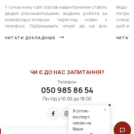
У сучасному світі зорові навантаження стають
Якщо у
дедалі різноманітнішими: водіння, робота за
погіршу
комп&rsquo;ютером, перегляд новин у
стикали
телефоні. Підтримувати чіткий зір на всіх
щоб змін
відстанях стає все складніше. &n...
&mdash; 
ЧИТАТИ ДОКЛАДНІШЕ
ЧИТАТИ
ЧИ Є ДО НАС ЗАПИТАННЯ?
Телефон:
050 985 86 54
Пн-Нд з 10:00 до 18:00
×
Я оптик-
експерт,
чекаю на
Ваше