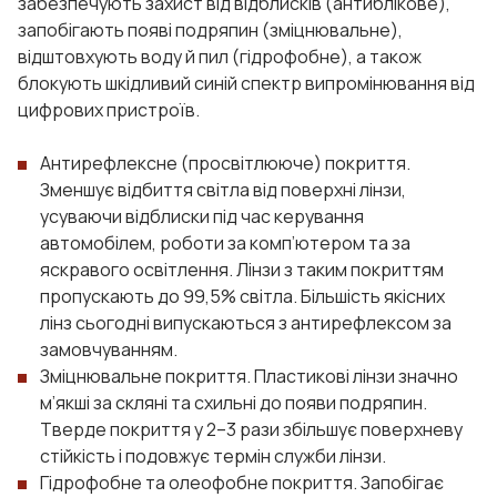
забезпечують захист від відблисків (антиблікове),
запобігають появі подряпин (зміцнювальне),
відштовхують воду й пил (гідрофобне), а також
блокують шкідливий синій спектр випромінювання від
цифрових пристроїв.
Антирефлексне (просвітлююче) покриття.
Зменшує відбиття світла від поверхні лінзи,
усуваючи відблиски під час керування
автомобілем, роботи за комп’ютером та за
яскравого освітлення. Лінзи з таким покриттям
пропускають до 99,5% світла. Більшість якісних
лінз сьогодні випускаються з антирефлексом за
замовчуванням.
Зміцнювальне покриття. Пластикові лінзи значно
м’якші за скляні та схильні до появи подряпин.
Тверде покриття у 2–3 рази збільшує поверхневу
стійкість і подовжує термін служби лінзи.
Гідрофобне та олеофобне покриття. Запобігає