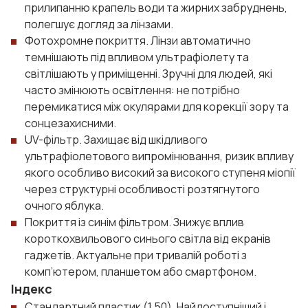
прилипанню крапель води та жирних забруднень,
полегшує догляд за лінзами.
Фотохромне покриття. Лінзи автоматично
темнішають під впливом ультрафіолету та
світлішають у приміщенні. Зручні для людей, які
часто змінюють освітлення: не потрібно
перемикатися між окулярами для корекції зору та
сонцезахисними.
UV-фільтр. Захищає від шкідливого
ультрафіолетового випромінювання, ризик впливу
якого особливо високий за високого ступеня міопії
через структурні особливості розтягнутого
очного яблука.
Покриття із синім фільтром. Знижує вплив
короткохвильового синього світла від екранів
гаджетів. Актуальне при тривалій роботі з
комп’ютером, планшетом або смартфоном.
Індекс
Стандартний пластик (1,50). Найдоступніший і