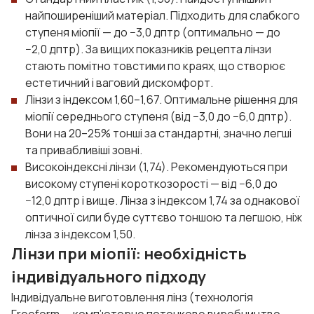
найпоширеніший матеріал. Підходить для слабкого
ступеня міопії — до −3,0 дптр (оптимально — до
−2,0 дптр). За вищих показників рецепта лінзи
стають помітно товстими по краях, що створює
естетичний і ваговий дискомфорт.
Лінзи з індексом 1,60–1,67. Оптимальне рішення для
міопії середнього ступеня (від −3,0 до −6,0 дптр).
Вони на 20–25% тонші за стандартні, значно легші
та привабливіші зовні.
Високоіндексні лінзи (1,74). Рекомендуються при
високому ступені короткозорості — від −6,0 до
−12,0 дптр і вище. Лінза з індексом 1,74 за однакової
оптичної сили буде суттєво тоншою та легшою, ніж
лінза з індексом 1,50.
Лінзи при міопії: необхідність
індивідуального підходу
Індивідуальне виготовлення лінз (технологія
Freeform — комп’ютерне поточкове виробництво