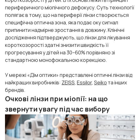
короткозорості у дітей. В їх основі лежить принцип
периферичного міопічного дефокусу. Суть технології
полягає в тому, що на периферії лінзи створюється
специфічна оптична зона, яка подає оку сигнал
припинити надмірне зростання в довжину. Клінічні
дослідження підтверджують, що лінзи для лікування
короткозорості здатні знизити швидкість її
прогресування у дітей на 30–60% порівняно зі
стандартною монофокальною корекцією.
У мережі «Дім оптики» представлені оптичні лінзи від
найкращих виробників:
ZEISS
,
Essilor
,
Seiko
та інших
брендів.
Очкові лінзи при міопії: на що
звернути увагу під час вибору