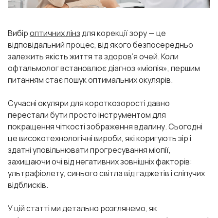
Вибір
оптичних лінз
для корекції зору — це
відповідальний процес, від якого безпосередньо
залежить якість життя та здоров’я очей. Коли
офтальмолог встановлює діагноз «міопія», першим
питанням стає пошук оптимальних окулярів.
Сучасні окуляри для короткозорості давно
перестали бути просто інструментом для
покращення чіткості зображення вдалину. Сьогодні
це високотехнологічні вироби, які коригують зір і
здатні уповільнювати прогресування міопії,
захищаючи очі від негативних зовнішніх факторів:
ультрафіолету, синього світла від гаджетів і сліпучих
відблисків.
У цій статті ми детально розглянемо, як