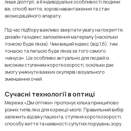
лише діоптрії, а й індивідуальні особливості людини:
вік, спосіб життя, зорові навантаження та стан
акомодаційного апарату.
Під час підбору важливо звертати увагу на покриття,
дизайн та індекс заломлення матеріалу (наскільки
тонкою буде лінза). Чим вищий індекс (від 1,6), тим
тоншою та легшою буде лінза за того самого
«мінуса». Це особливо актуально для людей із
високим ступенем короткозорості, оскільки дає
змогу уникнути важких окулярів і візуального
зменшення очей.
Сучасні технології в оптиці
Мережа «Дім оптики» пропонує кілька принципово
різних типів лінз для корекції міопії. Правильний вибір
залежить від віку пацієнта, ступеня короткозорості,
способу життя та наявності супутніх порушень зору.